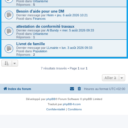
Posté dans
Urbanisme
Réponses :
5
Besoin d'aide pour une DM
Dernier message par
Heim
«
jeu. 6 août 2026 10:21
Posté dans
Finances
attestation de conformité travaux
Dernier message par
Al Bundy
«
mer. 5 août 2026 09:33
Posté dans
Urbanisme
Réponses :
1
Livret de famille
Dernier message par
LLmairie
«
lun. 3 août 2026 09:33
Posté dans
Population
Réponses :
2
7 résultats trouvés • Page
1
sur
1
Aller à
Index du forum
Heures au format
UTC+02:00
Développé par
phpBB
® Forum Software © phpBB Limited
Traduit par
phpBB-fr.com
Confidentialité
|
Conditions