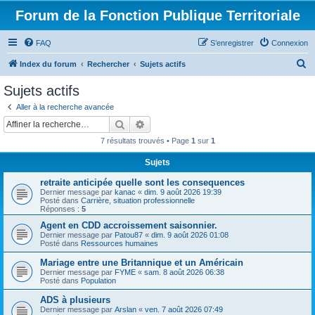
Forum de la Fonction Publique Territoriale
FAQ
S’enregistrer
Connexion
R
Index du forum
Rechercher
Sujets actifs
e
Sujets actifs
c
Aller à la recherche avancée
h
Rechercher
Recherche avancée
e
7 résultats trouvés • Page
1
sur
1
r
Sujets
c
retraite anticipée quelle sont les consequences
h
Dernier message par
kanac
«
dim. 9 août 2026 19:39
e
Posté dans
Carrière, situation professionnelle
Réponses :
5
r
Agent en CDD accroissement saisonnier.
Dernier message par
Patou87
«
dim. 9 août 2026 01:08
Posté dans
Ressources humaines
Mariage entre une Britannique et un Américain
Dernier message par
FYME
«
sam. 8 août 2026 06:38
Posté dans
Population
ADS à plusieurs
Dernier message par
Arslan
«
ven. 7 août 2026 07:49