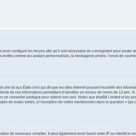
t avoir configuré les forums afin qu’il soit nécessaire de s’enregistrer pour poster
x invités comme les avatars personnalisés, la messagerie privée, l’envoi de courri
t une loi aux États-Unis qui dit que les sites Internet pouvant recueillir des infor
ollecte de ces informations permettant d’identifier un mineur de moins de 13 ans. S
tez un conseiller juridique pour obtenir son avis. Notez que phpBB Limited et les pr
gales de toutes sortes, à l’exception de celles mentionnées dans la question « Qui
réation de nouveaux comptes. Il peut également avoir banni votre IP ou interdit le no