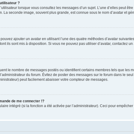
tilisateur ?
utilisateur lorsque vous consultez les messages d’un sujet. L’une d’elles peut êtr
rum. La seconde image, souvent plus grande, est connue sous le nom d’avatar et 
s pouvez ajouter un avatar en utilisant l’une des quatre méthodes d’avatar suivantes 
ont ils sont mis à disposition. Si vous ne pouvez pas utiliser d’avatar, contactez un
iquent le nombre de messages postés ou identifient certains membres tels que les 
ar l’administrateur du forum. Évitez de poster des messages sur le forum dans le seu
ministrateur) peut facilement abaisser votre compteur de messages.
mande de me connecter !?
re intégré (si la fonction a été activée par l’administrateur). Ceci pour empêcher l’u