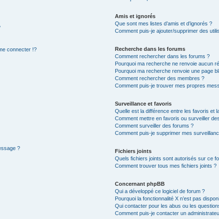
Amis et ignorés
Que sont mes listes d’amis et d’ignorés ?
?
Comment puis-je ajouter/supprimer des utilis
Recherche dans les forums
e connecter !?
Comment rechercher dans les forums ?
Pourquoi ma recherche ne renvoie aucun ré
Pourquoi ma recherche renvoie une page bl
Comment rechercher des membres ?
Comment puis-je trouver mes propres mess
Surveillance et favoris
Quelle est la différence entre les favoris et l
Comment mettre en favoris ou surveiller des
Comment surveiller des forums ?
Comment puis-je supprimer mes surveillanc
message ?
Fichiers joints
Quels fichiers joints sont autorisés sur ce f
Comment trouver tous mes fichiers joints ?
Concernant phpBB
Qui a développé ce logiciel de forum ?
Pourquoi la fonctionnalité X n’est pas dispon
Qui contacter pour les abus ou les questio
Comment puis-je contacter un administrateu