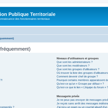
on Publique Territoriale
connaissance des fonctionnaires territoriaux
réquemment)
s fréquemment)
Niveaux d’utilisateurs et groupes
Que sont les administrateurs ?
Que sont les modérateurs ?
Que sont les groupes d’utilisateurs ?
Où trouver la liste des groupes d’utilisateur
Comment devenir chef de groupe ?
 ?!
Pourquoi certains membres apparaissent dan
Qu’est-ce qu’un « Groupe par défaut » ?
Qu’est-ce que le lien « L’équipe du forum » 
Messagerie privée
Je ne peux pas envoyer de messages privé
Je reçois sans arrêt des messages indésira
 connectés ?
J’ai reçu un spam ou un courriel abusif d’u