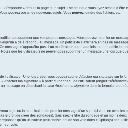
 « Répondre » depuis la page d’un sujet. Il se peut que vous ayez besoin d’être e
: Vous
pouvez
poster de nouveaux sujets, Vous
pouvez
joindre des fichiers, etc.
modifier ou supprimer que vos propres messages. Vous pouvez modifier un message
lqu’un a déjà répondu au message, un petit texte s’affichera en bas du message ind
n. Ce message n’apparaîtra pas si un modérateur ou un administrateur modifie le mes
ive. Notez que les utilisateurs ne peuvent pas supprimer un message une fois que qu
e l’utilisateur. Une fois créée, vous pouvez cocher
Attacher ma signature
sur le fo
 « Attacher ma signature » à partir du panneau de l’utilisateur (onglet
Préférences 
 à un message en décochant la case
Attacher ma signature
dans le formulaire de ré
ouveau sujet ou la modification du premier message d’un sujet (si vous en avez les p
 le droit de créer des sondages). Saisissez le titre du sondage et au moins deux o
onses qu’un utilisateur peut choisir lors de son vote dans « Option(s) par l’utilis
er leur vote.