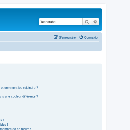
Rechercher
Recherche avancé
S’enregistrer
Connexion
s et comment les rejoindre ?
s une couleur différente ?
?
s !
bles !
n membre de ce forum !