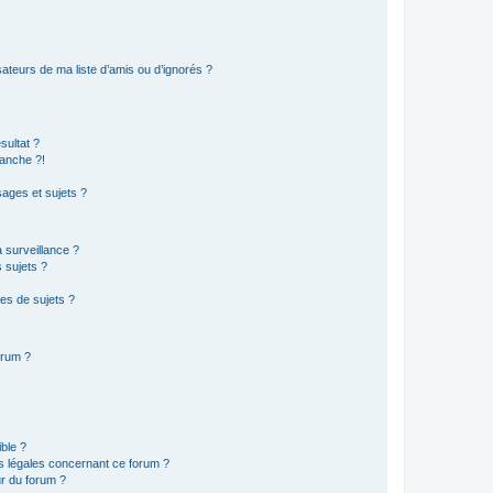
ateurs de ma liste d’amis ou d’ignorés ?
sultat ?
anche ?!
ages et sujets ?
a surveillance ?
 sujets ?
es de sujets ?
orum ?
ible ?
ns légales concernant ce forum ?
r du forum ?