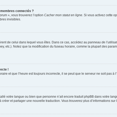
s membres connectés ?
forum », vous trouverez l’option
Cacher mon statut en ligne
. Si vous activez cette o
es invisibles.
ifférent de celui dans lequel vous êtes. Dans ce cas, accédez au
panneau de l’utilisa
ney, etc.). Notez que la modification du fuseau horaire, comme la plupart des para
ecte !
aire et que l’heure est toujours incorrecte, il se peut que le serveur ne soit pas à
installé votre langue ou bien que personne n’ait encore traduit phpBB dans votre l
s à créer et partager une nouvelle traduction. Vous trouverez plus d’informations sur l