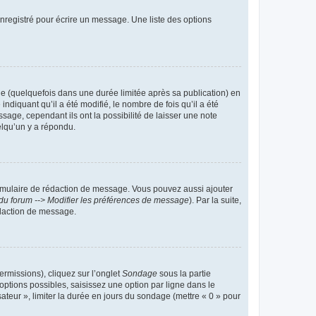
nregistré pour écrire un message. Une liste des options
 (quelquefois dans une durée limitée après sa publication) en
iquant qu’il a été modifié, le nombre de fois qu’il a été
sage, cependant ils ont la possibilité de laisser une note
elqu’un y a répondu.
rmulaire de rédaction de message. Vous pouvez aussi ajouter
du forum --> Modifier les préférences de message
). Par la suite,
daction de message.
ermissions), cliquez sur l’onglet
Sondage
sous la partie
ptions possibles, saisissez une option par ligne dans le
ateur », limiter la durée en jours du sondage (mettre « 0 » pour