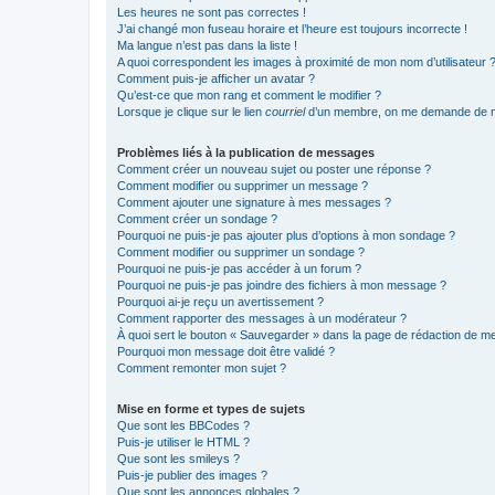
Les heures ne sont pas correctes !
J’ai changé mon fuseau horaire et l’heure est toujours incorrecte !
Ma langue n’est pas dans la liste !
A quoi correspondent les images à proximité de mon nom d’utilisateur 
Comment puis-je afficher un avatar ?
Qu’est-ce que mon rang et comment le modifier ?
Lorsque je clique sur le lien
courriel
d’un membre, on me demande de m
Problèmes liés à la publication de messages
Comment créer un nouveau sujet ou poster une réponse ?
Comment modifier ou supprimer un message ?
Comment ajouter une signature à mes messages ?
Comment créer un sondage ?
Pourquoi ne puis-je pas ajouter plus d’options à mon sondage ?
Comment modifier ou supprimer un sondage ?
Pourquoi ne puis-je pas accéder à un forum ?
Pourquoi ne puis-je pas joindre des fichiers à mon message ?
Pourquoi ai-je reçu un avertissement ?
Comment rapporter des messages à un modérateur ?
À quoi sert le bouton « Sauvegarder » dans la page de rédaction de 
Pourquoi mon message doit être validé ?
Comment remonter mon sujet ?
Mise en forme et types de sujets
Que sont les BBCodes ?
Puis-je utiliser le HTML ?
Que sont les smileys ?
Puis-je publier des images ?
Que sont les annonces globales ?