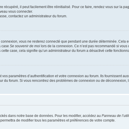
 récupéré, il peut facilement être réinitialisé. Pour ce faire, rendez vous sur la p
uveau vous connecter.
passe, contactez un administrateur du forum.
e connexion, vous ne resterez connecté que pendant une durée déterminée. Cela em
la case
Se souvenir de moi
lors de la connexion. Ce n’est pas recommandé si vous u
s cette case, cela signifie qu’un administrateur du forum a désactivé cette fonctionna
os paramètres d’authentification et votre connexion au forum. Ils fournissent aussi
teur du forum. Si vous rencontrez des problèmes de connexion ou de déconnexion, l
ockés dans notre base de données. Pour les modifier, accédez au
Panneau de l’util
 permettra de modifier tous les paramètres et préférences de votre compte.