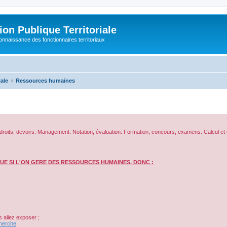
on Publique Territoriale
connaissance des fonctionnaires territoriaux
iale
Ressources humaines
ière, droits, devoirs. Management. Notation, évaluation. Formation, concours, examens. Calcul et
UE SI L'ON GERE DES RESSOURCES HUMAINES, DONC :
 allez exposer ;
herche
.