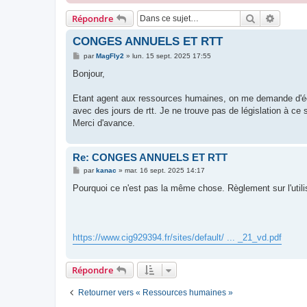
Rechercher
Recher
Répondre
CONGES ANNUELS ET RTT
M
par
MagFly2
»
lun. 15 sept. 2025 17:55
e
s
Bonjour,
s
a
g
Etant agent aux ressources humaines, on me demande d'écri
e
avec des jours de rtt. Je ne trouve pas de législation à ce s
Merci d'avance.
Re: CONGES ANNUELS ET RTT
M
par
kanac
»
mar. 16 sept. 2025 14:17
e
s
Pourquoi ce n'est pas la même chose. Règlement sur l'utili
s
a
g
e
https://www.cig929394.fr/sites/default/ ... _21_vd.pdf
Répondre
Retourner vers « Ressources humaines »