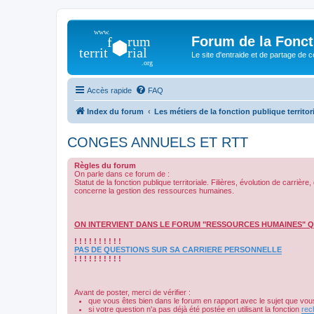
Forum de la Foncti
Le site d'entraide et de partage de 
Accès rapide
FAQ
Index du forum
Les métiers de la fonction publique territor
CONGES ANNUELS ET RTT
Règles du forum
On parle dans ce forum de :
Statut de la fonction publique territoriale. Filières, évolution de carr
concerne la gestion des ressources humaines.
ON INTERVIENT DANS LE FORUM "RESSOURCES HUMAINES" Q
! ! ! ! ! ! ! ! ! !
PAS DE QUESTIONS SUR SA CARRIERE PERSONNELLE
! ! ! ! ! ! ! ! ! !
Avant de poster, merci de vérifier :
que vous êtes bien dans le forum en rapport avec le sujet que vous
si votre question n'a pas déjà été postée en utilisant la fonction
rec