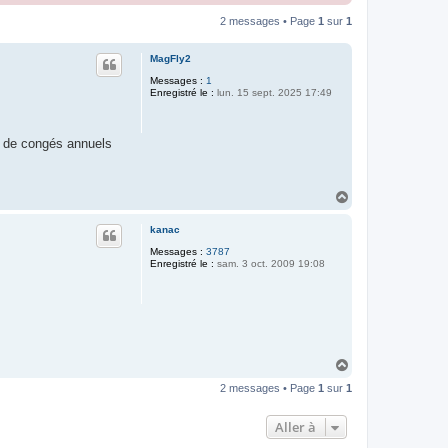
2 messages • Page
1
sur
1
MagFly2
Messages :
1
Enregistré le :
lun. 15 sept. 2025 17:49
s de congés annuels
H
a
u
kanac
t
Messages :
3787
Enregistré le :
sam. 3 oct. 2009 19:08
H
a
2 messages • Page
1
sur
1
u
t
Aller à