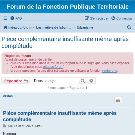
Forum de la Fonction Publique Territoriale
FAQ
S’enregistrer
Connexion
R
Index du forum
Les métiers de la fonction publique territoriale
Urbanisme
e
Pièce complémentaire insuffisante même après
c
complétude
h
Règles du forum
e
Avant de poster, merci de vérifier :
que vous êtes bien dans le forum en rapport avec le sujet que vous allez exposer
r
(voir description sous
chaque forum
) ;
si votre question n'a pas déjà été postée en utilisant la fonction
recherche
.
c
h
Rechercher
Recherche avancée
Répondre
e
4 messages • Page
1
sur
1
r
Arslan
Pièce complémentaire insuffisante même après
complétude
M
lun. 15 sept. 2025 13:50
e
s
Bonjour,