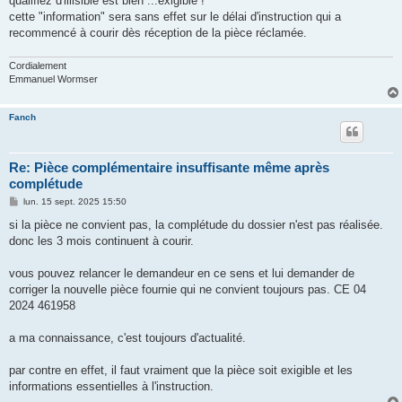
qualifiez d'illisible est bien ...exigible !
a
g
cette "information" sera sans effet sur le délai d'instruction qui a
e
recommencé à courir dès réception de la pièce réclamée.
Cordialement
Emmanuel Wormser
Fanch
Re: Pièce complémentaire insuffisante même après
complétude
M
lun. 15 sept. 2025 15:50
e
s
si la pièce ne convient pas, la complétude du dossier n'est pas réalisée.
s
donc les 3 mois continuent à courir.
a
g
e
vous pouvez relancer le demandeur en ce sens et lui demander de
corriger la nouvelle pièce fournie qui ne convient toujours pas. CE 04
2024 461958
a ma connaissance, c'est toujours d'actualité.
par contre en effet, il faut vraiment que la pièce soit exigible et les
informations essentielles à l'instruction.