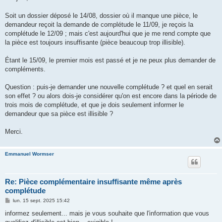
s
a
g
Soit un dossier déposé le 14/08, dossier où il manque une pièce, le
e
demandeur reçoit la demande de complétude le 11/09, je reçois la
complétude le 12/09 ; mais c'est aujourd'hui que je me rend compte que
la pièce est toujours insuffisante (pièce beaucoup trop illisible).
Étant le 15/09, le premier mois est passé et je ne peux plus demander de
compléments.
Question : puis-je demander une nouvelle complétude ? et quel en serait
son effet ? ou alors dois-je considérer qu'on est encore dans la période de
trois mois de complétude, et que je dois seulement informer le
demandeur que sa pièce est illisible ?
Merci.
Emmanuel Wormser
Re: Pièce complémentaire insuffisante même après
complétude
M
lun. 15 sept. 2025 15:42
e
s
informez seulement... mais je vous souhaite que l'information que vous
s