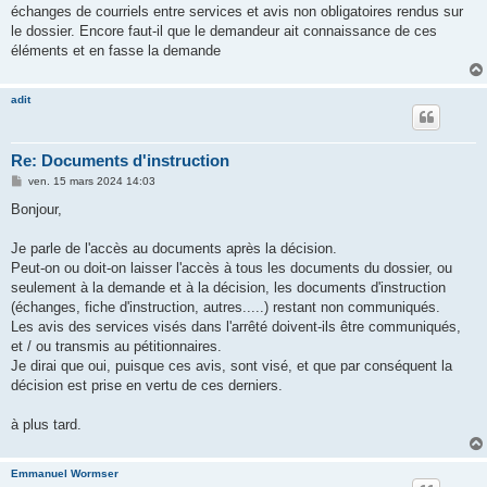
échanges de courriels entre services et avis non obligatoires rendus sur
le dossier. Encore faut-il que le demandeur ait connaissance de ces
éléments et en fasse la demande
adit
Re: Documents d'instruction
M
ven. 15 mars 2024 14:03
e
s
Bonjour,
s
a
g
Je parle de l'accès au documents après la décision.
e
Peut-on ou doit-on laisser l'accès à tous les documents du dossier, ou
seulement à la demande et à la décision, les documents d'instruction
(échanges, fiche d'instruction, autres.....) restant non communiqués.
Les avis des services visés dans l'arrêté doivent-ils être communiqués,
et / ou transmis au pétitionnaires.
Je dirai que oui, puisque ces avis, sont visé, et que par conséquent la
décision est prise en vertu de ces derniers.
à plus tard.
Emmanuel Wormser