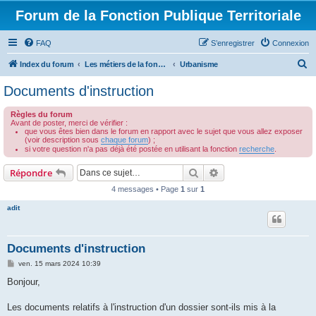
Forum de la Fonction Publique Territoriale
FAQ
S’enregistrer
Connexion
R
Index du forum
Les métiers de la fonction publique territoriale
Urbanisme
e
Documents d'instruction
c
Règles du forum
h
Avant de poster, merci de vérifier :
que vous êtes bien dans le forum en rapport avec le sujet que vous allez exposer
e
(voir description sous
chaque forum
) ;
r
si votre question n'a pas déjà été postée en utilisant la fonction
recherche
.
c
Rechercher
Recherche avancée
Répondre
h
4 messages • Page
1
sur
1
e
adit
r
Documents d'instruction
M
ven. 15 mars 2024 10:39
e
s
Bonjour,
s
a
g
Les documents relatifs à l'instruction d'un dossier sont-ils mis à la
e