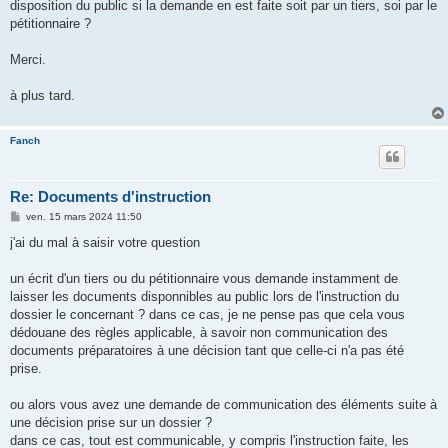
disposition du public si la demande en est faite soit par un tiers, soi par le
pétitionnaire ?
Merci.
à plus tard.
Fanch
Re: Documents d'instruction
M
ven. 15 mars 2024 11:50
e
s
j'ai du mal à saisir votre question
s
a
g
un écrit d'un tiers ou du pétitionnaire vous demande instamment de
e
laisser les documents disponnibles au public lors de l'instruction du
dossier le concernant ? dans ce cas, je ne pense pas que cela vous
dédouane des règles applicable, à savoir non communication des
documents préparatoires à une décision tant que celle-ci n'a pas été
prise.
ou alors vous avez une demande de communication des éléments suite à
une décision prise sur un dossier ?
dans ce cas, tout est communicable, y compris l'instruction faite, les