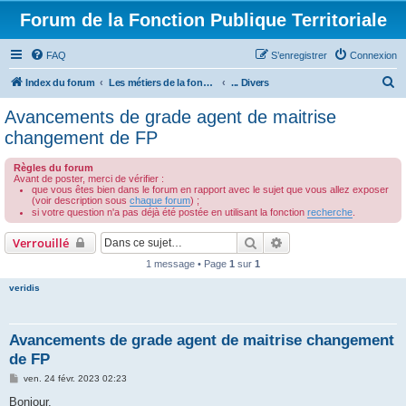
Forum de la Fonction Publique Territoriale
FAQ
S’enregistrer
Connexion
R
Index du forum
Les métiers de la fonction publique territoriale
... Divers
e
Avancements de grade agent de maitrise
c
changement de FP
h
Règles du forum
e
Avant de poster, merci de vérifier :
que vous êtes bien dans le forum en rapport avec le sujet que vous allez exposer
r
(voir description sous
chaque forum
) ;
si votre question n'a pas déjà été postée en utilisant la fonction
recherche
.
c
h
Rechercher
Recherche avancée
Verrouillé
e
1 message • Page
1
sur
1
r
veridis
Avancements de grade agent de maitrise changement
de FP
M
ven. 24 févr. 2023 02:23
e
s
Bonjour,