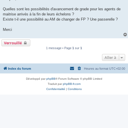
s
a
g
Quelles sont les possibilités d'avancement de grade pour les agents de
e
maitrise arrivés à la fin de leurs échelons ?
Existe t-il une possibilité au AM de changer de FP ? Une passerelle ?
Merci
Verrouillé
1 message • Page
1
sur
1
Aller à
Index du forum
Heures au format
UTC+02:00
Développé par
phpBB
® Forum Software © phpBB Limited
Traduit par
phpBB-fr.com
Confidentialité
|
Conditions