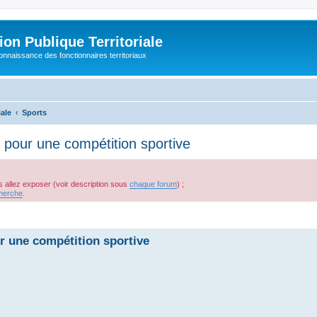
on Publique Territoriale
connaissance des fonctionnaires territoriaux
iale
Sports
our une compétition sportive
s allez exposer (voir description sous
chaque forum
) ;
herche
.
che avancée
 une compétition sportive