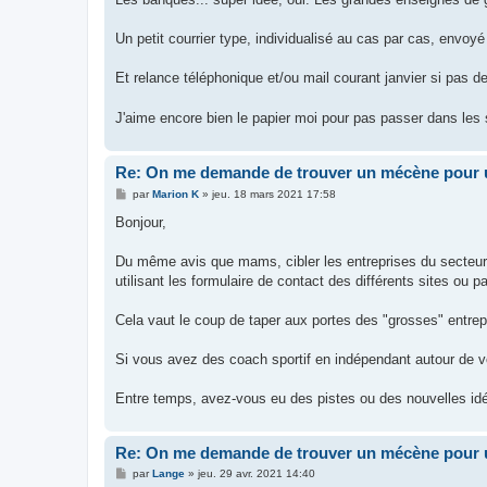
Un petit courrier type, individualisé au cas par cas, envoy
Et relance téléphonique et/ou mail courant janvier si pas d
J'aime encore bien le papier moi pour pas passer dans le
Re: On me demande de trouver un mécène pour u
M
par
Marion K
»
jeu. 18 mars 2021 17:58
e
s
Bonjour,
s
a
g
Du même avis que mams, cibler les entreprises du secteur d
e
utilisant les formulaire de contact des différents sites ou p
Cela vaut le coup de taper aux portes des "grosses" entrepr
Si vous avez des coach sportif en indépendant autour de vot
Entre temps, avez-vous eu des pistes ou des nouvelles id
Re: On me demande de trouver un mécène pour u
M
par
Lange
»
jeu. 29 avr. 2021 14:40
e