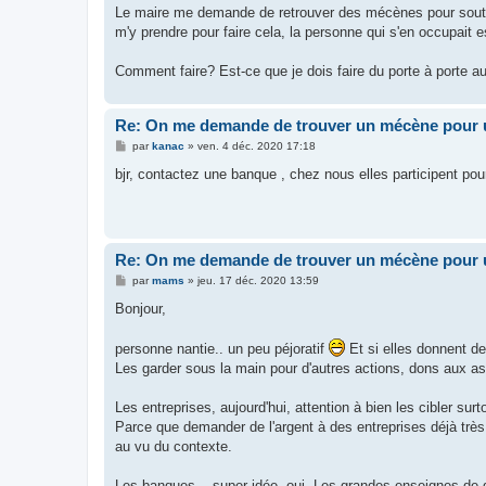
Le maire me demande de retrouver des mécènes pour soute
m'y prendre pour faire cela, la personne qui s'en occupait 
Comment faire? Est-ce que je dois faire du porte à porte au
Re: On me demande de trouver un mécène pour u
M
par
kanac
»
ven. 4 déc. 2020 17:18
e
s
bjr, contactez une banque , chez nous elles participent pou
s
a
g
e
Re: On me demande de trouver un mécène pour u
M
par
mams
»
jeu. 17 déc. 2020 13:59
e
s
Bonjour,
s
a
g
personne nantie.. un peu péjoratif
Et si elles donnent des
e
Les garder sous la main pour d'autres actions, dons aux ass
Les entreprises, aujourd'hui, attention à bien les cibler surt
Parce que demander de l'argent à des entreprises déjà très
au vu du contexte.
Les banques... super idée, oui. Les grandes enseignes de 