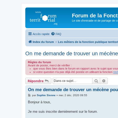
Forum de la Foncti
Le site d'entraide et de partage de 
Accès rapide
FAQ
Index du forum
Les métiers de la fonction publique territor
On me demande de trouver un mécène p
Règles du forum
Avant de poster, merci de vérifier :
que vous êtes bien dans le forum en rapport avec le sujet que vou
si votre question n'a pas déjà été postée en utilisant la fonction
rec
Rechercher
Recher
Répondre
On me demande de trouver un mécène pour
M
par
Sophie Sienne
»
mer. 2 déc. 2020 09:55
e
s
Bonjour à tous,
s
a
g
Je me suis inscrite dernièrement sur le forum.
e