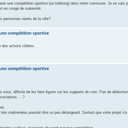
nir une compétition sportive (un trekking) dans notre commune. Je ne sais 
est en congé de maternité.
x personnes nantis de la ville?
ne compétition sportive
r des actions ciblées .
ne compétition sportive
 sous, difficile de les faire figurer sur les supports de com. Pas de déduction 
ociations ... ?
out.
 très malmenées pourrait être un peu dérangeant. Surtout que votre projet n'a
grandes surface, magasins de sport puisque compétition.