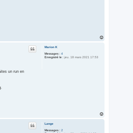
H
a
u
Marion K
t
Messages :
4
Enregistré le :
jeu. 18 mars 2021 17:53
ites un run en
g.
H
a
u
Lange
t
Messages :
2