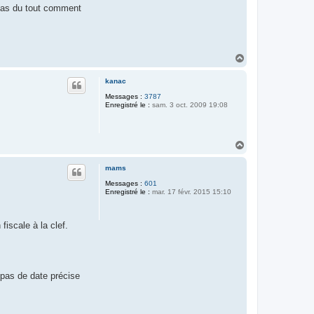
pas du tout comment
H
a
u
kanac
t
Messages :
3787
Enregistré le :
sam. 3 oct. 2009 19:08
H
a
u
mams
t
Messages :
601
Enregistré le :
mar. 17 févr. 2015 15:10
fiscale à la clef.
 pas de date précise