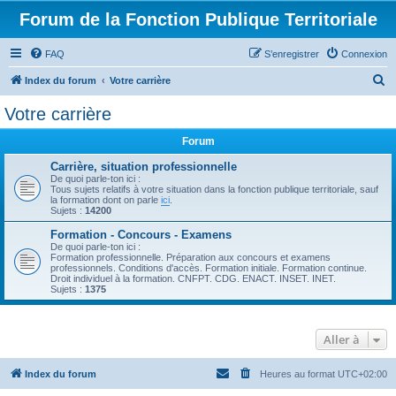
Forum de la Fonction Publique Territoriale
FAQ
S’enregistrer
Connexion
R
Index du forum
Votre carrière
e
Votre carrière
c
Forum
h
e
Carrière, situation professionnelle
De quoi parle-ton ici :
r
Tous sujets relatifs à votre situation dans la fonction publique territoriale, sauf
la formation dont on parle
ici
.
c
Sujets :
14200
h
Formation - Concours - Examens
De quoi parle-ton ici :
e
Formation professionnelle. Préparation aux concours et examens
professionnels. Conditions d'accès. Formation initiale. Formation continue.
r
Droit individuel à la formation. CNFPT. CDG. ENACT. INSET. INET.
Sujets :
1375
Aller à
Index du forum
Heures au format
UTC+02:00