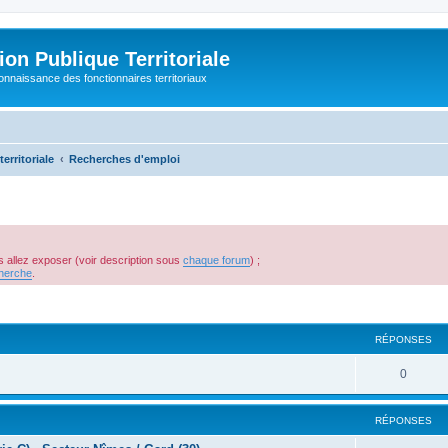
on Publique Territoriale
connaissance des fonctionnaires territoriaux
erritoriale
Recherches d'emploi
s allez exposer (voir description sous
chaque forum
) ;
herche
.
RÉPONSES
0
RÉPONSES