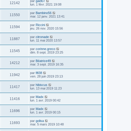
par
gael07
12142
lun. 1 févr. 2021 19:08
par
Bambino56
11550
mar. 12 janv. 2021 13:41
par
Riccini
11594
jeu. 26 nov. 2020 15:56
par
citronade
11887
lun. 11 mai 2020 13:57
par
corinne.greco
11545
dim. 8 sept. 2019 23:25
par
Béatrice49
14212
mar. 3 sept. 2019 16:35
par
fifi38
11942
ven. 28 juin 2019 23:13
par
hibiscus
11417
lun. 13 mai 2019 11:23
par
Madx
11416
lun. 1 avr. 2019 00:42
par
Madx
11696
lun. 1 avr. 2019 00:15
par
golisa
11693
mar. 5 mars 2019 10:48