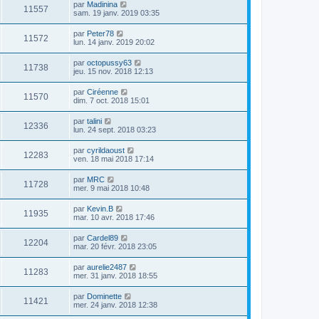
par
Madinina
11557
sam. 19 janv. 2019 03:35
par
Peter78
11572
lun. 14 janv. 2019 20:02
par
octopussy63
11738
jeu. 15 nov. 2018 12:13
par
Ciréenne
11570
dim. 7 oct. 2018 15:01
par
talini
12336
lun. 24 sept. 2018 03:23
par
cyrildaoust
12283
ven. 18 mai 2018 17:14
par
MRC
11728
mer. 9 mai 2018 10:48
par
Kevin.B
11935
mar. 10 avr. 2018 17:46
par
Cardel89
12204
mar. 20 févr. 2018 23:05
par
aurelie2487
11283
mer. 31 janv. 2018 18:55
par
Dominette
11421
mer. 24 janv. 2018 12:38