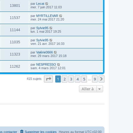
par
Lecat
13801
mer. 7 juin 2017 11:03
par
MYRTILLEVAR
11537
mer. 24 mai 2017 21:20
par
Sylvie95
11144
lun. 1 mai 2017 19:25
par
Sylvie95
11035
ven. 21 avr. 2017 16:33
par
Valérie0666
11323
mer. 29 mars 2017 15:18
par
NESPRESSO
11262
sam. 4 mars 2017 12:01
Page
1
sur
9
1
2
3
4
5
9
Suivante
415 sujets
…
Aller à
s contacter
Supprimer les cookies
Heures au format
UTC+02:00