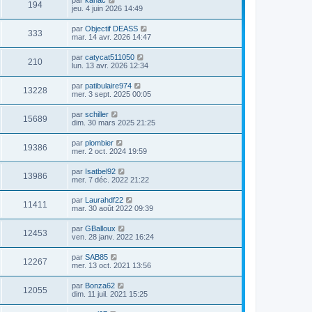
194
jeu. 4 juin 2026 14:49
par
Objectif DEASS
333
mar. 14 avr. 2026 14:47
par
catycat511050
210
lun. 13 avr. 2026 12:34
par
patibulaire974
13228
mer. 3 sept. 2025 00:05
par
schiller
15689
dim. 30 mars 2025 21:25
par
plombier
19386
mer. 2 oct. 2024 19:59
par
Isatbel92
13986
mer. 7 déc. 2022 21:22
par
Laurahdf22
11411
mar. 30 août 2022 09:39
par
GBalloux
12453
ven. 28 janv. 2022 16:24
par
SAB85
12267
mer. 13 oct. 2021 13:56
par
Bonza62
12055
dim. 11 juil. 2021 15:25