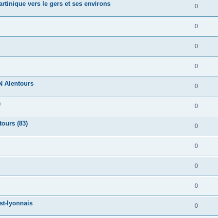
tinique vers le gers et ses environs
0
0
0
0
N Alentours
0
)
0
ours (83)
0
0
0
0
t-lyonnais
0