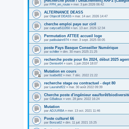
[Recherche poste / Détachement] AAP2 (Catégori
par
FPH_en_route
»
mer. 3 juin 2026 06:42
ALTERNANCE DEASS
par
Objectif DEASS
»
mar. 14 avr. 2026 14:47
cherche emploi paye sur ciril
par
catycat511050
»
lun. 13 avr. 2026 12:34
Permutation ATTEE accueil loge
par
patibulaire974
»
mer. 3 sept. 2025 00:05
poste Pays Basque Conseiller Numérique
par
schiller
»
dim. 30 mars 2025 21:25
recherche poste pour fin 2024, début 2025 agen
par
Denise64
»
sam. 1 juin 2024 18:07
Mutation en cours
par
Isatbel92
»
mer. 7 déc. 2022 21:22
recherche stage ou contractuel - dept 80
par
Laurahdf22
»
mar. 30 août 2022 09:39
Cherche poste d'ingénieur eau/forêt/biodiversit
par
GBalloux
»
ven. 28 janv. 2022 16:24
Mutation
par
ADJURBA
»
mer. 13 oct. 2021 11:46
Poste culturel 66
par
Bonza62
»
dim. 11 juil. 2021 15:25