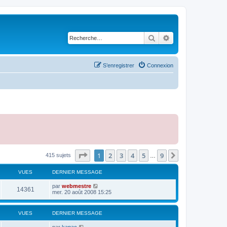
Rechercher
Recherche avancé
S’enregistrer
Connexion
Page
1
sur
9
1
2
3
4
5
9
Suivante
415 sujets
…
VUES
DERNIER MESSAGE
par
webmestre
14361
mer. 20 août 2008 15:25
VUES
DERNIER MESSAGE
par
kanac