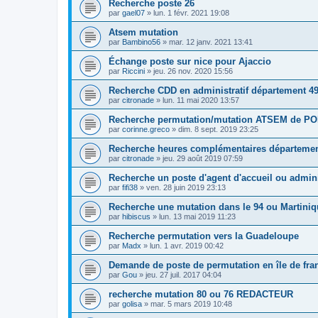
Recherche poste 26
par
gael07
»
lun. 1 févr. 2021 19:08
Atsem mutation
par
Bambino56
»
mar. 12 janv. 2021 13:41
Échange poste sur nice pour Ajaccio
par
Riccini
»
jeu. 26 nov. 2020 15:56
Recherche CDD en administratif département 4
par
citronade
»
lun. 11 mai 2020 13:57
Recherche permutation/mutation ATSEM de PO
par
corinne.greco
»
dim. 8 sept. 2019 23:25
Recherche heures complémentaires départemen
par
citronade
»
jeu. 29 août 2019 07:59
Recherche un poste d'agent d'accueil ou adminis
par
fifi38
»
ven. 28 juin 2019 23:13
Recherche une mutation dans le 94 ou Martiniq
par
hibiscus
»
lun. 13 mai 2019 11:23
Recherche permutation vers la Guadeloupe
par
Madx
»
lun. 1 avr. 2019 00:42
Demande de poste de permutation en île de fra
par
Gou
»
jeu. 27 juil. 2017 04:04
recherche mutation 80 ou 76 REDACTEUR
par
golisa
»
mar. 5 mars 2019 10:48