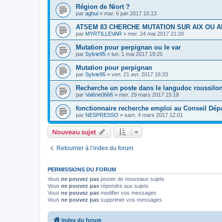
Région de Niort ?
par
aghui
»
mar. 6 juin 2017 15:13
ATSEM 83 CHERCHE MUTATION SUR AIX OU 
par
MYRTILLEVAR
»
mer. 24 mai 2017 21:20
Mutation pour perpignan ou le var
par
Sylvie95
»
lun. 1 mai 2017 19:25
Mutation pour perpignan
par
Sylvie95
»
ven. 21 avr. 2017 16:33
Recherche un poste dans le langudoc roussilo
par
Valérie0666
»
mer. 29 mars 2017 15:18
fonctionnaire recherche emploi au Conseil Dép
par
NESPRESSO
»
sam. 4 mars 2017 12:01
Nouveau sujet
Retourner à l’index du forum
PERMISSIONS DU FORUM
Vous
ne pouvez pas
poster de nouveaux sujets
Vous
ne pouvez pas
répondre aux sujets
Vous
ne pouvez pas
modifier vos messages
Vous
ne pouvez pas
supprimer vos messages
Index du forum