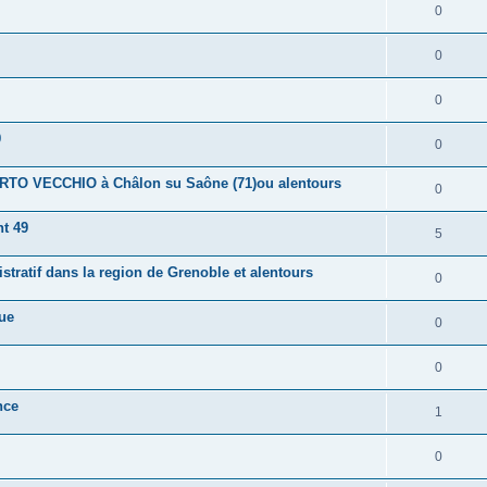
0
0
0
9
0
RTO VECCHIO à Châlon su Saône (71)ou alentours
0
t 49
5
tratif dans la region de Grenoble et alentours
0
ue
0
0
nce
1
0