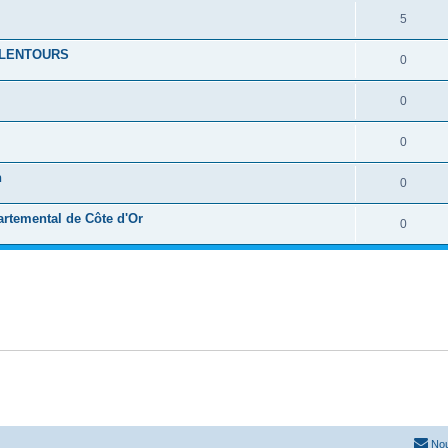
5
ALENTOURS
0
0
0
n
0
artemental de Côte d'Or
0
Nou