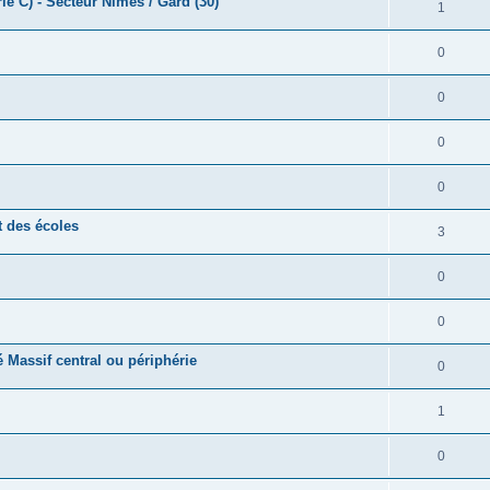
e C) - Secteur Nîmes / Gard (30)
1
0
0
0
0
t des écoles
3
0
0
é Massif central ou périphérie
0
1
0