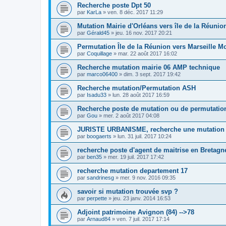
Recherche poste Dpt 50
par
KarLa
»
ven. 8 déc. 2017 11:29
Mutation Mairie d'Orléans vers île de la Réunio
par
Gérald45
»
jeu. 16 nov. 2017 20:21
Permutation Île de la Réunion vers Marseille Mo
par
Coquillage
»
mar. 22 août 2017 16:02
Recherche mutation mairie 06 AMP technique
par
marco06400
»
dim. 3 sept. 2017 19:42
Recherche mutation/Permutation ASH
par
Isadu33
»
lun. 28 août 2017 16:59
Recherche poste de mutation ou de permutatio
par
Gou
»
mer. 2 août 2017 04:08
JURISTE URBANISME, recherche une mutation p
par
boogaerts
»
lun. 31 juil. 2017 10:24
recherche poste d'agent de maitrise en Bretagn
par
ben35
»
mer. 19 juil. 2017 17:42
recherche mutation departement 17
par
sandrinesg
»
mer. 9 nov. 2016 09:35
savoir si mutation trouvée svp ?
par
perpette
»
jeu. 23 janv. 2014 16:53
Adjoint patrimoine Avignon (84) -->78
par
Arnaud84
»
ven. 7 juil. 2017 17:14