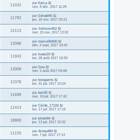
par
KarLa
11032
ven. 8 déc. 2017 11:29
par
Gérald45
11792
jeu. 16 nov. 2017 20:21
par
Johnson452
12113
mer. 15 nov. 2017 13:02
par
marco06400
12096
dim. 3 sept. 2017 19:42
par
Isadu33
11933
lun. 28 août 2017 16:59
par
Gou
12009
mer. 2 août 2017 04:08
par
boogaerts
12378
lun. 31 juil. 2017 10:24
par
ben35
11699
mer. 19 juil. 2017 17:42
par
Cécile_17100
11413
lun. 17 juil. 2017 17:16
par
perpette
18800
jeu. 13 juil. 2017 15:32
par
Arnaud84
11155
ven. 7 juil. 2017 17:14