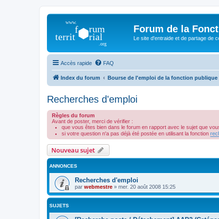
Forum de la Foncti
Le site d'entraide et de partage de 
Accès rapide
FAQ
Index du forum
Bourse de l'emploi de la fonction publique t
Recherches d'emploi
Règles du forum
Avant de poster, merci de vérifier :
que vous êtes bien dans le forum en rapport avec le sujet que vou
si votre question n'a pas déjà été postée en utilisant la fonction
rec
Nouveau sujet
ANNONCES
Recherches d'emploi
par
webmestre
»
mer. 20 août 2008 15:25
SUJETS