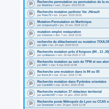
Recherche permutation ou permutation de la mar
par
Madinina
»
sam. 19 janv. 2019 03:35
Recherche mutation jardinier Var ,Hérault
par
Peter78
»
lun. 14 janv. 2019 20:02
Mutation-Permutation en Martinique
par
octopussy63
»
jeu. 15 nov. 2018 12:13
mutation emploi restauration
par
Ciréenne
»
dim. 7 oct. 2018 15:01
recherche de détachement ou mutation TOULO
par
talini
»
lun. 24 sept. 2018 03:23
Recherche mutation près d'Avignon (84 , 13 ,30
par
cyrildaoust
»
ven. 18 mai 2018 17:14
Recherche mutation au sein de TPM et ses alent
par
MRC
»
mer. 9 mai 2018 10:48
Recherche une mutation dans le 84 ou 05
par
Kevin.B
»
mar. 10 avr. 2018 17:46
Recherche mutation dans Pyrénées orientales
par
Cardel89
»
mar. 20 févr. 2018 23:05
Recherche mutation 37 rédacteur territorial
par
aurelie2487
»
mer. 31 janv. 2018 18:55
Recherche poste Métropole de Lyon ou CCAS es
par
Dominette
»
mer. 24 janv. 2018 12:38