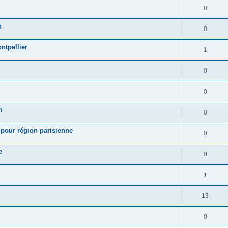
0
n
0
ntpellier
1
0
0
n
0
our région parisienne
0
e
0
1
13
0