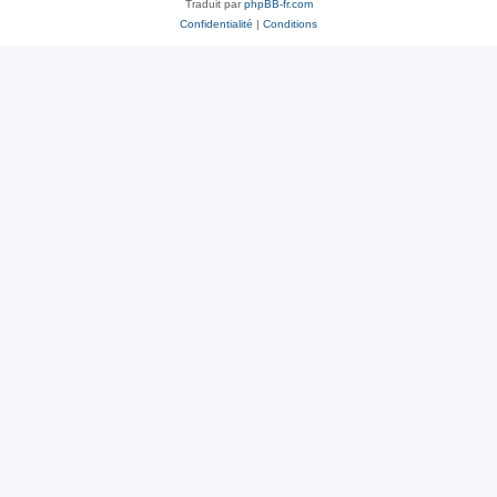
Traduit par
phpBB-fr.com
Confidentialité
|
Conditions