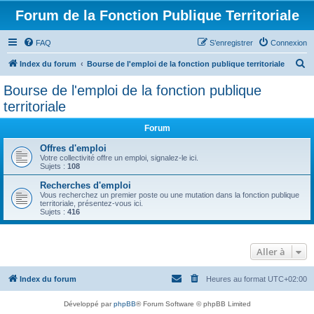
Forum de la Fonction Publique Territoriale
FAQ
S’enregistrer
Connexion
R
Index du forum
Bourse de l'emploi de la fonction publique territoriale
e
Bourse de l'emploi de la fonction publique
c
territoriale
h
Forum
e
Offres d'emploi
r
Votre collectivité offre un emploi, signalez-le ici.
c
Sujets :
108
h
Recherches d'emploi
Vous recherchez un premier poste ou une mutation dans la fonction publique
e
territoriale, présentez-vous ici.
Sujets :
416
r
Aller à
Index du forum
Heures au format
UTC+02:00
Développé par
phpBB
® Forum Software © phpBB Limited