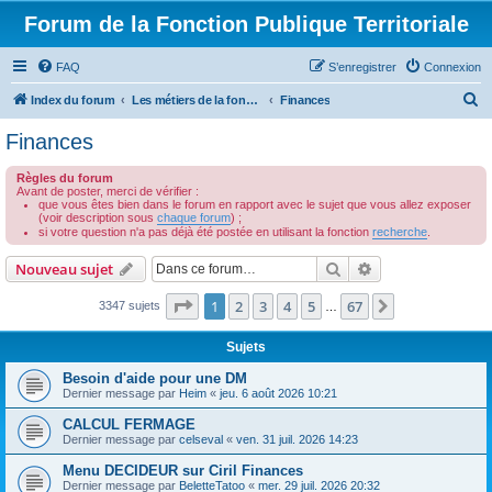
Forum de la Fonction Publique Territoriale
FAQ
S’enregistrer
Connexion
R
Index du forum
Les métiers de la fonction publique territoriale
Finances
e
Finances
c
Règles du forum
h
Avant de poster, merci de vérifier :
que vous êtes bien dans le forum en rapport avec le sujet que vous allez exposer
e
(voir description sous
chaque forum
) ;
r
si votre question n'a pas déjà été postée en utilisant la fonction
recherche
.
c
Rechercher
Recherche avanc
Nouveau sujet
h
Page
1
sur
67
1
2
3
4
5
67
Suivante
3347 sujets
…
e
r
Sujets
Besoin d'aide pour une DM
Dernier message par
Heim
«
jeu. 6 août 2026 10:21
CALCUL FERMAGE
Dernier message par
celseval
«
ven. 31 juil. 2026 14:23
Menu DECIDEUR sur Ciril Finances
Dernier message par
BeletteTatoo
«
mer. 29 juil. 2026 20:32