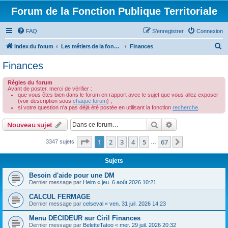
Forum de la Fonction Publique Territoriale
FAQ
S’enregistrer
Connexion
R
Index du forum
Les métiers de la fonction publique territoriale
Finances
e
Finances
c
Règles du forum
h
Avant de poster, merci de vérifier :
que vous êtes bien dans le forum en rapport avec le sujet que vous allez exposer
e
(voir description sous
chaque forum
) ;
r
si votre question n'a pas déjà été postée en utilisant la fonction
recherche
.
c
Rechercher
Recherche avanc
Nouveau sujet
h
Page
1
sur
67
1
2
3
4
5
67
Suivante
3347 sujets
…
e
r
Sujets
Besoin d'aide pour une DM
Dernier message par
Heim
«
jeu. 6 août 2026 10:21
CALCUL FERMAGE
Dernier message par
celseval
«
ven. 31 juil. 2026 14:23
Menu DECIDEUR sur Ciril Finances
Dernier message par
BeletteTatoo
«
mer. 29 juil. 2026 20:32