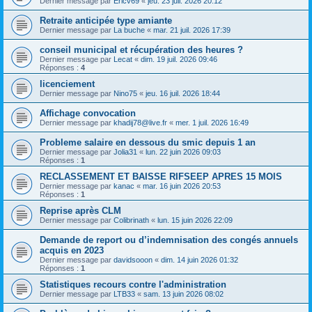
Dernier message par
Ericv69
«
jeu. 23 juil. 2026 20:12
Retraite anticipée type amiante
Dernier message par
La buche
«
mar. 21 juil. 2026 17:39
conseil municipal et récupération des heures ?
Dernier message par
Lecat
«
dim. 19 juil. 2026 09:46
Réponses :
4
licenciement
Dernier message par
Nino75
«
jeu. 16 juil. 2026 18:44
Affichage convocation
Dernier message par
khadij78@live.fr
«
mer. 1 juil. 2026 16:49
Probleme salaire en dessous du smic depuis 1 an
Dernier message par
Jolia31
«
lun. 22 juin 2026 09:03
Réponses :
1
RECLASSEMENT ET BAISSE RIFSEEP APRES 15 MOIS
Dernier message par
kanac
«
mar. 16 juin 2026 20:53
Réponses :
1
Reprise après CLM
Dernier message par
Colibrinath
«
lun. 15 juin 2026 22:09
Demande de report ou d’indemnisation des congés annuels
acquis en 2023
Dernier message par
davidsooon
«
dim. 14 juin 2026 01:32
Réponses :
1
Statistiques recours contre l'administration
Dernier message par
LTB33
«
sam. 13 juin 2026 08:02