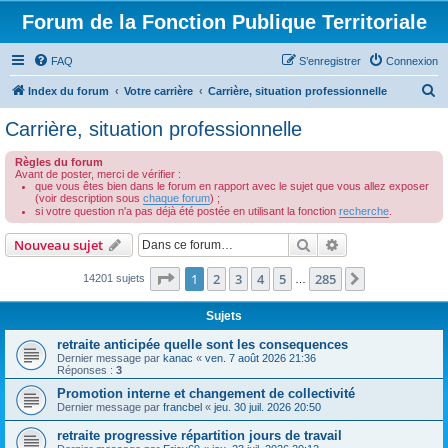
Forum de la Fonction Publique Territoriale
FAQ
S’enregistrer
Connexion
R
Index du forum
Votre carrière
Carrière, situation professionnelle
e
Carrière, situation professionnelle
c
Règles du forum
h
Avant de poster, merci de vérifier :
que vous êtes bien dans le forum en rapport avec le sujet que vous allez exposer
e
(voir description sous
chaque forum
) ;
r
si votre question n'a pas déjà été postée en utilisant la fonction
recherche
.
c
Rechercher
Recherche avanc
Nouveau sujet
h
Page
1
sur
285
1
2
3
4
5
285
Suivante
14201 sujets
…
e
r
Sujets
retraite anticipée quelle sont les consequences
Dernier message par
kanac
«
ven. 7 août 2026 21:36
Réponses :
3
Promotion interne et changement de collectivité
Dernier message par
francbel
«
jeu. 30 juil. 2026 20:50
retraite progressive répartition jours de travail