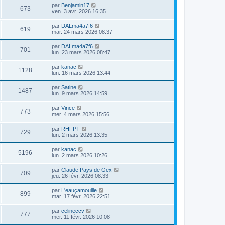
par
Benjamin17
673
ven. 3 avr. 2026 16:35
par
DALma4a7f6
619
mar. 24 mars 2026 08:37
par
DALma4a7f6
701
lun. 23 mars 2026 08:47
par
kanac
1128
lun. 16 mars 2026 13:44
par
Satine
1487
lun. 9 mars 2026 14:59
par
Vince
773
mer. 4 mars 2026 15:56
par
RHFPT
729
lun. 2 mars 2026 13:35
par
kanac
5196
lun. 2 mars 2026 10:26
par
Claude Pays de Gex
709
jeu. 26 févr. 2026 08:33
par
L'eauçamouille
899
mar. 17 févr. 2026 22:51
par
celineccv
777
mer. 11 févr. 2026 10:08