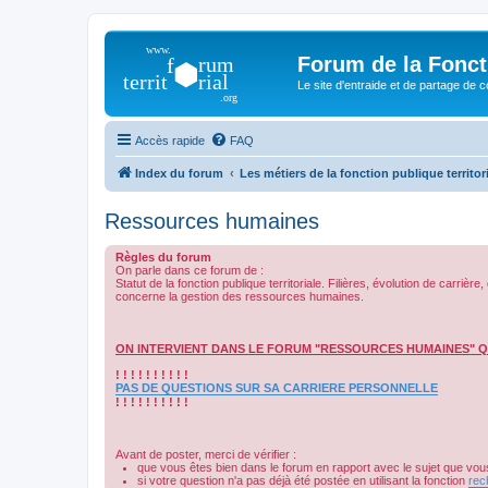
Forum de la Foncti
Le site d'entraide et de partage de 
Accès rapide
FAQ
Index du forum
Les métiers de la fonction publique territor
Ressources humaines
Règles du forum
On parle dans ce forum de :
Statut de la fonction publique territoriale. Filières, évolution de carr
concerne la gestion des ressources humaines.
ON INTERVIENT DANS LE FORUM "RESSOURCES HUMAINES" Q
! ! ! ! ! ! ! ! ! !
PAS DE QUESTIONS SUR SA CARRIERE PERSONNELLE
! ! ! ! ! ! ! ! ! !
Avant de poster, merci de vérifier :
que vous êtes bien dans le forum en rapport avec le sujet que vous
si votre question n'a pas déjà été postée en utilisant la fonction
rec