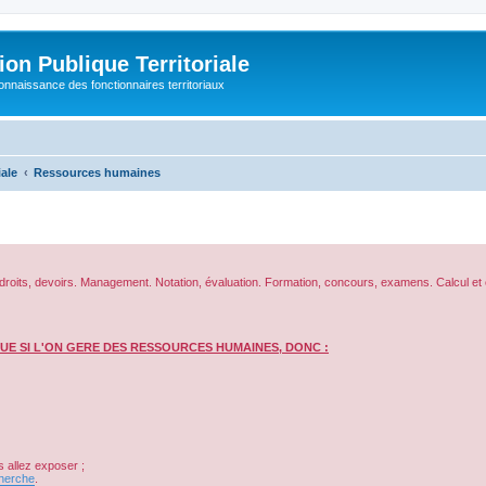
on Publique Territoriale
connaissance des fonctionnaires territoriaux
iale
Ressources humaines
ière, droits, devoirs. Management. Notation, évaluation. Formation, concours, examens. Calcul et
UE SI L'ON GERE DES RESSOURCES HUMAINES, DONC :
 allez exposer ;
herche
.