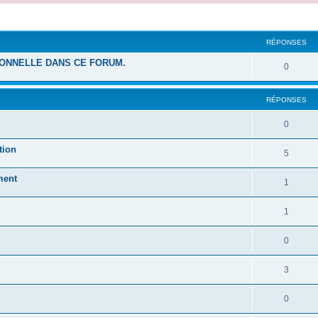
cher
cherche avancée
RÉPONSES
SONNELLE DANS CE FORUM.
0
RÉPONSES
0
tion
5
ment
1
1
0
3
0