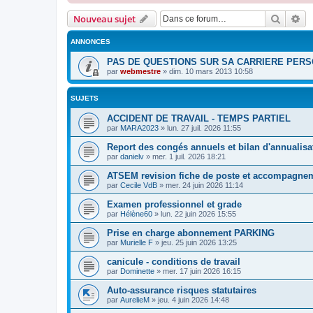
Recher
Re
Nouveau sujet
ANNONCES
PAS DE QUESTIONS SUR SA CARRIERE PER
par
webmestre
»
dim. 10 mars 2013 10:58
SUJETS
ACCIDENT DE TRAVAIL - TEMPS PARTIEL
par
MARA2023
»
lun. 27 juil. 2026 11:55
Report des congés annuels et bilan d'annualisa
par
danielv
»
mer. 1 juil. 2026 18:21
ATSEM revision fiche de poste et accompagne
par
Cecile VdB
»
mer. 24 juin 2026 11:14
Examen professionnel et grade
par
Hélène60
»
lun. 22 juin 2026 15:55
Prise en charge abonnement PARKING
par
Murielle F
»
jeu. 25 juin 2026 13:25
canicule - conditions de travail
par
Dominette
»
mer. 17 juin 2026 16:15
Auto-assurance risques statutaires
par
AurelieM
»
jeu. 4 juin 2026 14:48