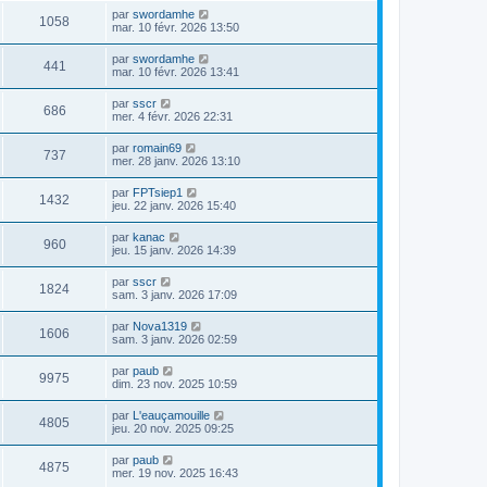
par
swordamhe
1058
mar. 10 févr. 2026 13:50
par
swordamhe
441
mar. 10 févr. 2026 13:41
par
sscr
686
mer. 4 févr. 2026 22:31
par
romain69
737
mer. 28 janv. 2026 13:10
par
FPTsiep1
1432
jeu. 22 janv. 2026 15:40
par
kanac
960
jeu. 15 janv. 2026 14:39
par
sscr
1824
sam. 3 janv. 2026 17:09
par
Nova1319
1606
sam. 3 janv. 2026 02:59
par
paub
9975
dim. 23 nov. 2025 10:59
par
L'eauçamouille
4805
jeu. 20 nov. 2025 09:25
par
paub
4875
mer. 19 nov. 2025 16:43