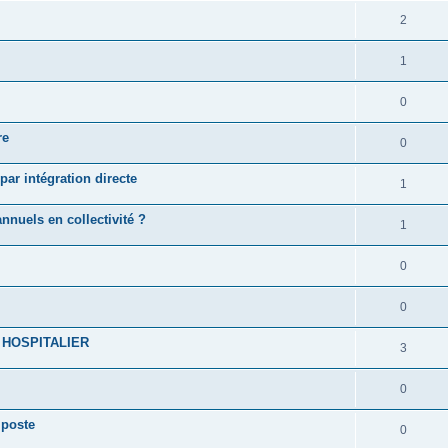
2
1
0
re
0
par intégration directe
1
nuels en collectivité ?
1
0
0
 HOSPITALIER
3
0
 poste
0