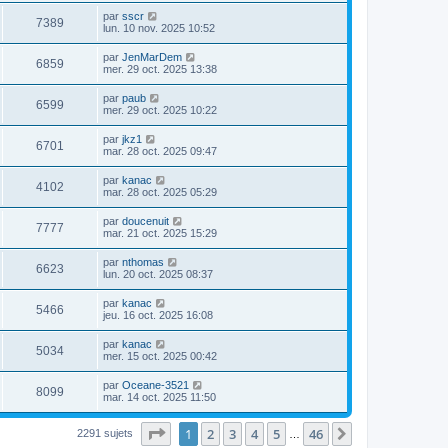
par
sscr
7389
lun. 10 nov. 2025 10:52
par
JenMarDem
6859
mer. 29 oct. 2025 13:38
par
paub
6599
mer. 29 oct. 2025 10:22
par
jkz1
6701
mar. 28 oct. 2025 09:47
par
kanac
4102
mar. 28 oct. 2025 05:29
par
doucenuit
7777
mar. 21 oct. 2025 15:29
par
nthomas
6623
lun. 20 oct. 2025 08:37
par
kanac
5466
jeu. 16 oct. 2025 16:08
par
kanac
5034
mer. 15 oct. 2025 00:42
par
Oceane-3521
8099
mar. 14 oct. 2025 11:50
Page
1
sur
46
1
2
3
4
5
46
Suivante
2291 sujets
…