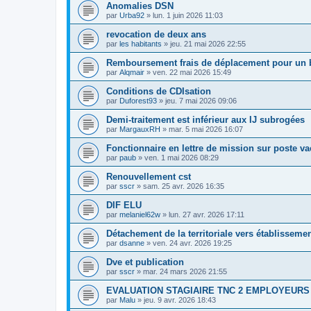
Anomalies DSN
par
Urba92
»
lun. 1 juin 2026 11:03
revocation de deux ans
par
les habitants
»
jeu. 21 mai 2026 22:55
Remboursement frais de déplacement pour un 
par
Alqmair
»
ven. 22 mai 2026 15:49
Conditions de CDIsation
par
Duforest93
»
jeu. 7 mai 2026 09:06
Demi-traitement est inférieur aux IJ subrogées
par
MargauxRH
»
mar. 5 mai 2026 16:07
Fonctionnaire en lettre de mission sur poste va
par
paub
»
ven. 1 mai 2026 08:29
Renouvellement cst
par
sscr
»
sam. 25 avr. 2026 16:35
DIF ELU
par
melaniel62w
»
lun. 27 avr. 2026 17:11
Détachement de la territoriale vers établisseme
par
dsanne
»
ven. 24 avr. 2026 19:25
Dve et publication
par
sscr
»
mar. 24 mars 2026 21:55
EVALUATION STAGIAIRE TNC 2 EMPLOYEURS
par
Malu
»
jeu. 9 avr. 2026 18:43