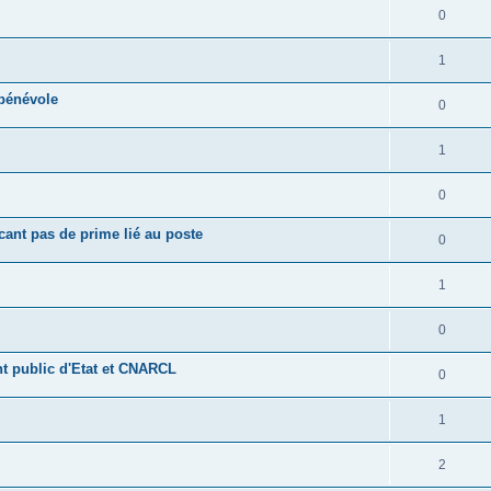
0
1
bénévole
0
1
0
cant pas de prime lié au poste
0
1
0
nt public d'Etat et CNARCL
0
1
2