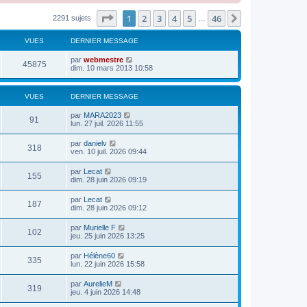
Page
1
sur
46
1
2
3
4
5
46
Suivante
2291 sujets
…
VUES
DERNIER MESSAGE
par
webmestre
45875
dim. 10 mars 2013 10:58
VUES
DERNIER MESSAGE
par
MARA2023
91
lun. 27 juil. 2026 11:55
par
danielv
318
ven. 10 juil. 2026 09:44
par
Lecat
155
dim. 28 juin 2026 09:19
par
Lecat
187
dim. 28 juin 2026 09:12
par
Murielle F
102
jeu. 25 juin 2026 13:25
par
Hélène60
335
lun. 22 juin 2026 15:58
par
AurelieM
319
jeu. 4 juin 2026 14:48