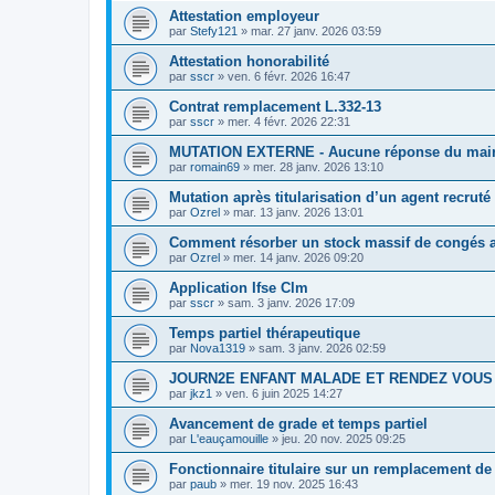
Attestation employeur
par
Stefy121
»
mar. 27 janv. 2026 03:59
Attestation honorabilité
par
sscr
»
ven. 6 févr. 2026 16:47
Contrat remplacement L.332-13
par
sscr
»
mer. 4 févr. 2026 22:31
MUTATION EXTERNE - Aucune réponse du mai
par
romain69
»
mer. 28 janv. 2026 13:10
Mutation après titularisation d’un agent recruté 
par
Ozrel
»
mar. 13 janv. 2026 13:01
Comment résorber un stock massif de congés an
par
Ozrel
»
mer. 14 janv. 2026 09:20
Application Ifse Clm
par
sscr
»
sam. 3 janv. 2026 17:09
Temps partiel thérapeutique
par
Nova1319
»
sam. 3 janv. 2026 02:59
JOURN2E ENFANT MALADE ET RENDEZ VOUS
par
jkz1
»
ven. 6 juin 2025 14:27
Avancement de grade et temps partiel
par
L'eauçamouille
»
jeu. 20 nov. 2025 09:25
Fonctionnaire titulaire sur un remplacement de
par
paub
»
mer. 19 nov. 2025 16:43