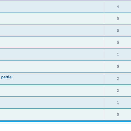
4
0
0
0
1
0
partiel
2
2
l
1
0