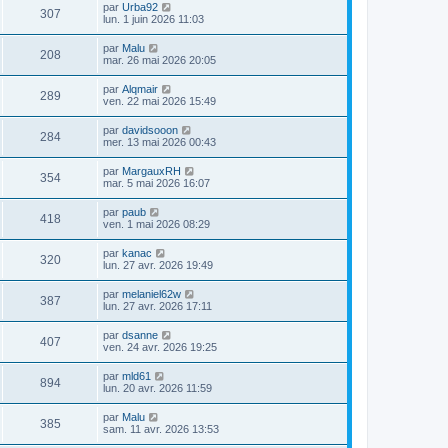
par
Urba92
307
lun. 1 juin 2026 11:03
par
Malu
208
mar. 26 mai 2026 20:05
par
Alqmair
289
ven. 22 mai 2026 15:49
par
davidsooon
284
mer. 13 mai 2026 00:43
par
MargauxRH
354
mar. 5 mai 2026 16:07
par
paub
418
ven. 1 mai 2026 08:29
par
kanac
320
lun. 27 avr. 2026 19:49
par
melaniel62w
387
lun. 27 avr. 2026 17:11
par
dsanne
407
ven. 24 avr. 2026 19:25
par
mld61
894
lun. 20 avr. 2026 11:59
par
Malu
385
sam. 11 avr. 2026 13:53