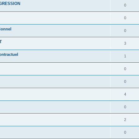
AGRESSION
0
0
ionnel
0
T
3
ontractuel
1
0
0
4
0
2
0