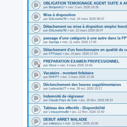
OBLIGATION TEMOIGNAGE AGENT SUITE A 
par
Benjamin17
»
ven. 3 avr. 2026 16:35
Mise à disposition
par
DALma4a7f6
»
mar. 24 mars 2026 08:37
Détachement ou mise à dispsition emploi fonct
par
DALma4a7f6
»
lun. 23 mars 2026 08:47
passage d'une catégorie à une autre dans la FP
par
Samaja
»
mer. 11 mars 2026 17:05
Détachement d'un fonctionnaire en qualité de c
par
FPTsiep1
»
jeu. 15 janv. 2026 17:23
PREPARATION EXAMEN PROFESSIONNEL
par
Vince
»
mer. 4 mars 2026 15:56
Vacataire - montant fofaitaire
par
RHFPT
»
lun. 2 mars 2026 13:35
Déclenchement des heures supplémentaires
par
Ludovicdu77
»
mar. 28 oct. 2025 19:17
Indemnité de régisseur
par
Claude Pays de Gex
»
jeu. 26 févr. 2026 08:33
Tableau des effectifs - Disponibilité
par
L'eauçamouille
»
jeu. 12 févr. 2026 15:40
DEBUT ARRET MALADIE
par
celineccv
»
mer. 11 févr. 2026 10:08