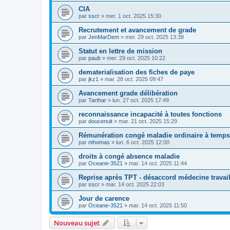
CIA
par
sscr
»
mer. 1 oct. 2025 15:30
Recrutement et avancement de grade
par
JenMarDem
»
mer. 29 oct. 2025 13:38
Statut en lettre de mission
par
paub
»
mer. 29 oct. 2025 10:22
dematerialisation des fiches de paye
par
jkz1
»
mar. 28 oct. 2025 09:47
Avancement grade délibération
par
Tarthar
»
lun. 27 oct. 2025 17:49
reconnaissance incapacité à toutes fonctions
par
doucenuit
»
mar. 21 oct. 2025 15:29
Rémunération congé maladie ordinaire à temps 
par
nthomas
»
lun. 6 oct. 2025 12:00
droits à congé absence maladie
par
Oceane-3521
»
mar. 14 oct. 2025 11:44
Reprise après TPT - désaccord médecine travai
par
sscr
»
mar. 14 oct. 2025 22:03
Jour de carence
par
Oceane-3521
»
mar. 14 oct. 2025 11:50
Nouveau sujet