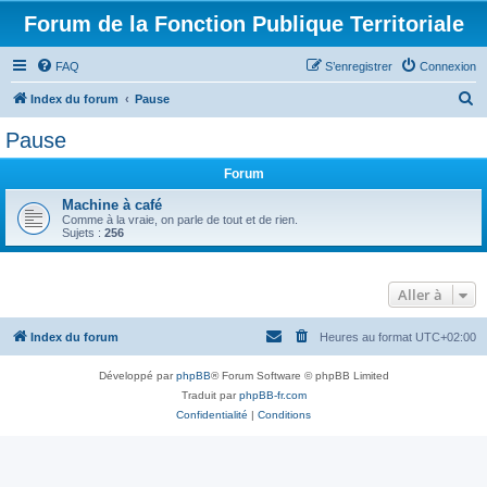
Forum de la Fonction Publique Territoriale
FAQ
S’enregistrer
Connexion
R
Index du forum
Pause
e
Pause
c
Forum
h
e
Machine à café
Comme à la vraie, on parle de tout et de rien.
r
Sujets :
256
c
h
Aller à
e
r
Index du forum
Heures au format
UTC+02:00
Développé par
phpBB
® Forum Software © phpBB Limited
Traduit par
phpBB-fr.com
Confidentialité
|
Conditions