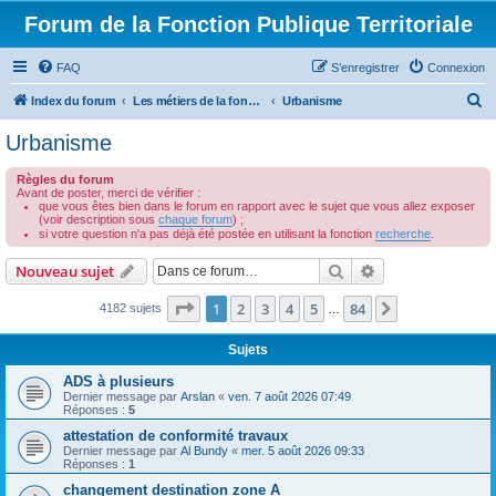
Forum de la Fonction Publique Territoriale
FAQ
S’enregistrer
Connexion
R
Index du forum
Les métiers de la fonction publique territoriale
Urbanisme
e
Urbanisme
c
Règles du forum
h
Avant de poster, merci de vérifier :
que vous êtes bien dans le forum en rapport avec le sujet que vous allez exposer
e
(voir description sous
chaque forum
) ;
r
si votre question n'a pas déjà été postée en utilisant la fonction
recherche
.
c
Rechercher
Recherche avanc
Nouveau sujet
h
Page
1
sur
84
1
2
3
4
5
84
Suivante
4182 sujets
…
e
r
Sujets
ADS à plusieurs
Dernier message par
Arslan
«
ven. 7 août 2026 07:49
Réponses :
5
attestation de conformité travaux
Dernier message par
Al Bundy
«
mer. 5 août 2026 09:33
Réponses :
1
changement destination zone A