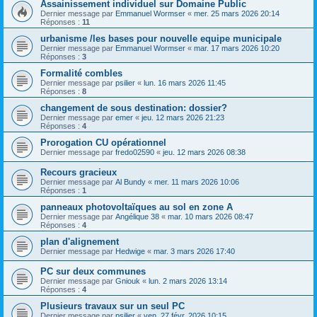
Assainissement individuel sur Domaine Public
Dernier message par
Emmanuel Wormser
«
mer. 25 mars 2026 20:14
Réponses :
11
urbanisme /les bases pour nouvelle equipe municipale
Dernier message par
Emmanuel Wormser
«
mar. 17 mars 2026 10:20
Réponses :
3
Formalité combles
Dernier message par
psilier
«
lun. 16 mars 2026 11:45
Réponses :
8
changement de sous destination: dossier?
Dernier message par
emer
«
jeu. 12 mars 2026 21:23
Réponses :
4
Prorogation CU opérationnel
Dernier message par
fredo02590
«
jeu. 12 mars 2026 08:38
Recours gracieux
Dernier message par
Al Bundy
«
mer. 11 mars 2026 10:06
Réponses :
1
panneaux photovoltaïques au sol en zone A
Dernier message par
Angélique 38
«
mar. 10 mars 2026 08:47
Réponses :
4
plan d'alignement
Dernier message par
Hedwige
«
mar. 3 mars 2026 17:40
PC sur deux communes
Dernier message par
Gniouk
«
lun. 2 mars 2026 13:14
Réponses :
4
Plusieurs travaux sur un seul PC
Dernier message par
psilier
«
ven. 27 févr. 2026 10:15