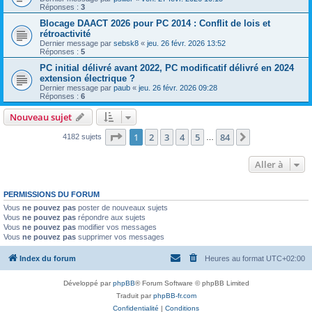
Réponses :
3
Blocage DAACT 2026 pour PC 2014 : Conflit de lois et
rétroactivité
Dernier message par
sebsk8
«
jeu. 26 févr. 2026 13:52
Réponses :
5
PC initial délivré avant 2022, PC modificatif délivré en 2024
extension électrique ?
Dernier message par
paub
«
jeu. 26 févr. 2026 09:28
Réponses :
6
Nouveau sujet
Page
1
sur
84
1
2
3
4
5
84
Suivante
4182 sujets
…
Aller à
PERMISSIONS DU FORUM
Vous
ne pouvez pas
poster de nouveaux sujets
Vous
ne pouvez pas
répondre aux sujets
Vous
ne pouvez pas
modifier vos messages
Vous
ne pouvez pas
supprimer vos messages
Index du forum
Heures au format
UTC+02:00
Développé par
phpBB
® Forum Software © phpBB Limited
Traduit par
phpBB-fr.com
Confidentialité
|
Conditions