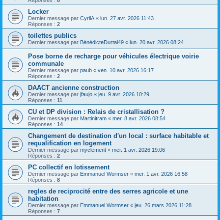
Réponses :
8
Locker
Dernier message par
CyrilA
«
lun. 27 avr. 2026 11:43
Réponses :
2
toilettes publics
Dernier message par
BénédicteDurtal49
«
lun. 20 avr. 2026 08:24
Pose borne de recharge pour véhicules électrique voirie
communale
Dernier message par
paub
«
ven. 10 avr. 2026 16:17
Réponses :
2
DAACT ancienne construction
Dernier message par
jfaujo
«
jeu. 9 avr. 2026 10:29
Réponses :
11
CU et DP division : Relais de cristallisation ?
Dernier message par
Martinitram
«
mer. 8 avr. 2026 08:54
Réponses :
14
Changement de destination d'un local : surface habitable et
requalification en logement
Dernier message par
myclement
«
mer. 1 avr. 2026 19:06
Réponses :
2
PC collectif en lotissement
Dernier message par
Emmanuel Wormser
«
mer. 1 avr. 2026 16:58
Réponses :
8
regles de reciprocité entre des serres agricole et une
habitation
Dernier message par
Emmanuel Wormser
«
jeu. 26 mars 2026 11:28
Réponses :
7