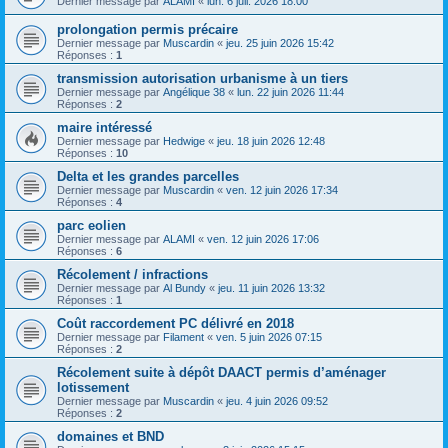
Dernier message par
ALAMI
«
lun. 6 juil. 2026 18:00
prolongation permis précaire
Dernier message par
Muscardin
«
jeu. 25 juin 2026 15:42
Réponses :
1
transmission autorisation urbanisme à un tiers
Dernier message par
Angélique 38
«
lun. 22 juin 2026 11:44
Réponses :
2
maire intéressé
Dernier message par
Hedwige
«
jeu. 18 juin 2026 12:48
Réponses :
10
Delta et les grandes parcelles
Dernier message par
Muscardin
«
ven. 12 juin 2026 17:34
Réponses :
4
parc eolien
Dernier message par
ALAMI
«
ven. 12 juin 2026 17:06
Réponses :
6
Récolement / infractions
Dernier message par
Al Bundy
«
jeu. 11 juin 2026 13:32
Réponses :
1
Coût raccordement PC délivré en 2018
Dernier message par
Filament
«
ven. 5 juin 2026 07:15
Réponses :
2
Récolement suite à dépôt DAACT permis d’aménager
lotissement
Dernier message par
Muscardin
«
jeu. 4 juin 2026 09:52
Réponses :
2
domaines et BND