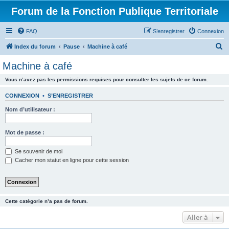
Forum de la Fonction Publique Territoriale
FAQ
S’enregistrer
Connexion
R
Index du forum
Pause
Machine à café
e
Machine à café
c
Vous n’avez pas les permissions requises pour consulter les sujets de ce forum.
h
e
CONNEXION
•
S’ENREGISTRER
r
Nom d’utilisateur :
c
h
Mot de passe :
e
Se souvenir de moi
r
Cacher mon statut en ligne pour cette session
Cette catégorie n’a pas de forum.
Aller à