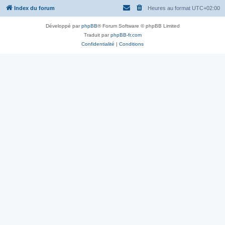
Index du forum
Heures au format
UTC+02:00
Développé par
phpBB
® Forum Software © phpBB Limited
Traduit par
phpBB-fr.com
Confidentialité
|
Conditions