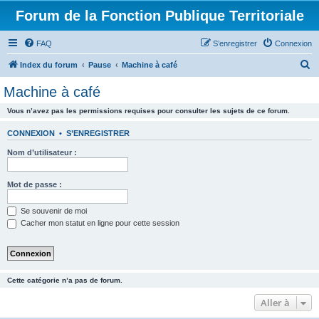
Forum de la Fonction Publique Territoriale
FAQ
S’enregistrer
Connexion
R
Index du forum
Pause
Machine à café
e
Machine à café
c
Vous n’avez pas les permissions requises pour consulter les sujets de ce forum.
h
e
CONNEXION
•
S’ENREGISTRER
r
Nom d’utilisateur :
c
h
Mot de passe :
e
Se souvenir de moi
r
Cacher mon statut en ligne pour cette session
Cette catégorie n’a pas de forum.
Aller à