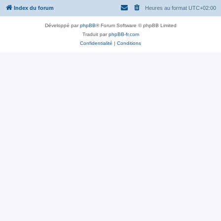
Index du forum
Heures au format
UTC+02:00
Développé par
phpBB
® Forum Software © phpBB Limited
Traduit par
phpBB-fr.com
Confidentialité
|
Conditions