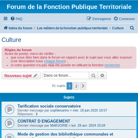
Forum de la Fonction Publique Territoriale
FAQ
S’enregistrer
Connexion
R
Index du forum
Les métiers de la fonction publique territoriale
Culture
e
Culture
c
Règles du forum
h
Avant de poster, merci de vérifier :
que vous êtes bien dans le forum en rapport avec le sujet que vous allez exposer
e
(voir description sous
chaque forum
) ;
r
si votre question n'a pas déjà été postée en utilisant la fonction
recherche
.
c
Rechercher
Recherche avanc
Nouveau sujet
h
1
2
Suivante
81 sujets
e
r
Sujets
Tarification sociale conservatoire
Dernier message par
sophiesartre
«
mer. 18 juin 2025 18:57
Réponses :
2
CONTRAT D ENGAGEMENT
Dernier message par
MARJORIE
«
lun. 29 avr. 2024 15:04
Mode de gestion des bibliothèque communales et