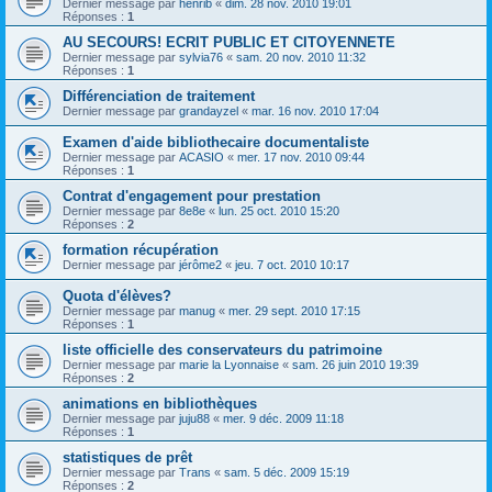
Dernier message par
henrib
«
dim. 28 nov. 2010 19:01
Réponses :
1
AU SECOURS! ECRIT PUBLIC ET CITOYENNETE
Dernier message par
sylvia76
«
sam. 20 nov. 2010 11:32
Réponses :
1
Différenciation de traitement
Dernier message par
grandayzel
«
mar. 16 nov. 2010 17:04
Examen d'aide bibliothecaire documentaliste
Dernier message par
ACASIO
«
mer. 17 nov. 2010 09:44
Réponses :
1
Contrat d'engagement pour prestation
Dernier message par
8e8e
«
lun. 25 oct. 2010 15:20
Réponses :
2
formation récupération
Dernier message par
jérôme2
«
jeu. 7 oct. 2010 10:17
Quota d'élèves?
Dernier message par
manug
«
mer. 29 sept. 2010 17:15
Réponses :
1
liste officielle des conservateurs du patrimoine
Dernier message par
marie la Lyonnaise
«
sam. 26 juin 2010 19:39
Réponses :
2
animations en bibliothèques
Dernier message par
juju88
«
mer. 9 déc. 2009 11:18
Réponses :
1
statistiques de prêt
Dernier message par
Trans
«
sam. 5 déc. 2009 15:19
Réponses :
2