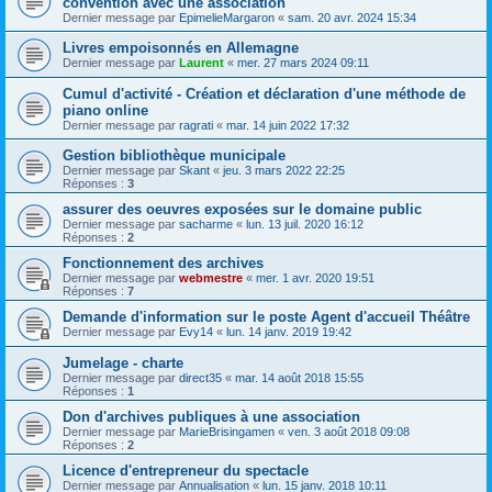
convention avec une association
Dernier message par
EpimelieMargaron
«
sam. 20 avr. 2024 15:34
Livres empoisonnés en Allemagne
Dernier message par
Laurent
«
mer. 27 mars 2024 09:11
Cumul d'activité - Création et déclaration d'une méthode de
piano online
Dernier message par
ragrati
«
mar. 14 juin 2022 17:32
Gestion bibliothèque municipale
Dernier message par
Skant
«
jeu. 3 mars 2022 22:25
Réponses :
3
assurer des oeuvres exposées sur le domaine public
Dernier message par
sacharme
«
lun. 13 juil. 2020 16:12
Réponses :
2
Fonctionnement des archives
Dernier message par
webmestre
«
mer. 1 avr. 2020 19:51
Réponses :
7
Demande d'information sur le poste Agent d'accueil Théâtre
Dernier message par
Evy14
«
lun. 14 janv. 2019 19:42
Jumelage - charte
Dernier message par
direct35
«
mar. 14 août 2018 15:55
Réponses :
1
Don d'archives publiques à une association
Dernier message par
MarieBrisingamen
«
ven. 3 août 2018 09:08
Réponses :
2
Licence d'entrepreneur du spectacle
Dernier message par
Annualisation
«
lun. 15 janv. 2018 10:11