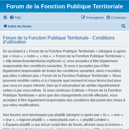
Forum de la Fonction Publique Territoriale
FAQ
S’enregistrer
Connexion
R
Index du forum
e
Forum de la Fonction Publique Territoriale - Conditions
c
d’utilisation
h
En accédant à « Forum de la Fonction Publique Territoriale » (désigné ci-après
e
par « nous », « notre », « nos », « Forum de la Fonction Publique Territoriale »,
r
« http://www.forumterritorial.org/forum »), vous acceptez d’être légalement
responsable des conditions suivantes. Si vous n’acceptez pas d’être
c
légalement responsable de toutes les conditions suivantes, alors n’accédez
h
pas et/ou n’utilisez pas « Forum de la Fonction Publique Territoriale ». Nous
pouvons modifier celles-ci à n’importe quel moment et nous ferons tout pour
e
que vous en soyez informé, bien qu’il soit prudent de vérifier régulièrement
r
celles-ci par vous-même. Si vous continuez d’utiliser « Forum de la Fonction
Publique Territoriale » alors que des changements ont été effectués, vous
acceptez d’être légalement responsable des conditions découlant des mises à
jour et/ou modifications.
Nos forums sont développés par phpBB (désigné ci-après par « ils », « eux »,
« leur », « logiciel phpBB », « www.phpbb.com », « phpBB Limited »,
« Équipes phpBB ») qui est un script libre de forum, déclaré sous la licence «