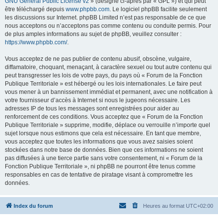
GNU General Public License v2
» (désigné ci-après par « GPL ») et qui peut
être téléchargé depuis
www.phpbb.com
. Le logiciel phpBB facilite seulement
les discussions sur Internet. phpBB Limited n’est pas responsable de ce que
nous acceptons ou n’acceptons pas comme contenu ou conduite permis. Pour
de plus amples informations au sujet de phpBB, veuillez consulter :
https://www.phpbb.com/
.
Vous acceptez de ne pas publier de contenu abusif, obscène, vulgaire,
diffamatoire, choquant, menaçant, à caractère sexuel ou tout autre contenu qui
peut transgresser les lois de votre pays, du pays où « Forum de la Fonction
Publique Territoriale » est hébergé ou les lois internationales. Le faire peut
vous mener à un bannissement immédiat et permanent, avec une notification à
votre fournisseur d’accès à Internet si nous le jugeons nécessaire. Les
adresses IP de tous les messages sont enregistrées pour aider au
renforcement de ces conditions. Vous acceptez que « Forum de la Fonction
Publique Territoriale » supprime, modifie, déplace ou verrouille n’importe quel
sujet lorsque nous estimons que cela est nécessaire. En tant que membre,
vous acceptez que toutes les informations que vous avez saisies soient
stockées dans notre base de données. Bien que ces informations ne soient
pas diffusées à une tierce partie sans votre consentement, ni « Forum de la
Fonction Publique Territoriale », ni phpBB ne pourront être tenus comme
responsables en cas de tentative de piratage visant à compromettre les
données.
Index du forum
Heures au format
UTC+02:00