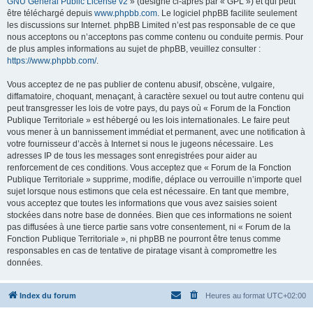
GNU General Public License v2
» (désigné ci-après par « GPL ») et qui peut
être téléchargé depuis
www.phpbb.com
. Le logiciel phpBB facilite seulement
les discussions sur Internet. phpBB Limited n’est pas responsable de ce que
nous acceptons ou n’acceptons pas comme contenu ou conduite permis. Pour
de plus amples informations au sujet de phpBB, veuillez consulter :
https://www.phpbb.com/
.
Vous acceptez de ne pas publier de contenu abusif, obscène, vulgaire,
diffamatoire, choquant, menaçant, à caractère sexuel ou tout autre contenu qui
peut transgresser les lois de votre pays, du pays où « Forum de la Fonction
Publique Territoriale » est hébergé ou les lois internationales. Le faire peut
vous mener à un bannissement immédiat et permanent, avec une notification à
votre fournisseur d’accès à Internet si nous le jugeons nécessaire. Les
adresses IP de tous les messages sont enregistrées pour aider au
renforcement de ces conditions. Vous acceptez que « Forum de la Fonction
Publique Territoriale » supprime, modifie, déplace ou verrouille n’importe quel
sujet lorsque nous estimons que cela est nécessaire. En tant que membre,
vous acceptez que toutes les informations que vous avez saisies soient
stockées dans notre base de données. Bien que ces informations ne soient
pas diffusées à une tierce partie sans votre consentement, ni « Forum de la
Fonction Publique Territoriale », ni phpBB ne pourront être tenus comme
responsables en cas de tentative de piratage visant à compromettre les
données.
Index du forum
Heures au format
UTC+02:00