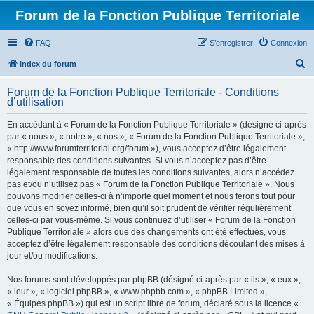
Forum de la Fonction Publique Territoriale
FAQ
S’enregistrer
Connexion
R
Index du forum
e
Forum de la Fonction Publique Territoriale - Conditions
c
d’utilisation
h
En accédant à « Forum de la Fonction Publique Territoriale » (désigné ci-après
e
par « nous », « notre », « nos », « Forum de la Fonction Publique Territoriale »,
r
« http://www.forumterritorial.org/forum »), vous acceptez d’être légalement
responsable des conditions suivantes. Si vous n’acceptez pas d’être
c
légalement responsable de toutes les conditions suivantes, alors n’accédez
h
pas et/ou n’utilisez pas « Forum de la Fonction Publique Territoriale ». Nous
pouvons modifier celles-ci à n’importe quel moment et nous ferons tout pour
e
que vous en soyez informé, bien qu’il soit prudent de vérifier régulièrement
r
celles-ci par vous-même. Si vous continuez d’utiliser « Forum de la Fonction
Publique Territoriale » alors que des changements ont été effectués, vous
acceptez d’être légalement responsable des conditions découlant des mises à
jour et/ou modifications.
Nos forums sont développés par phpBB (désigné ci-après par « ils », « eux »,
« leur », « logiciel phpBB », « www.phpbb.com », « phpBB Limited »,
« Équipes phpBB ») qui est un script libre de forum, déclaré sous la licence «