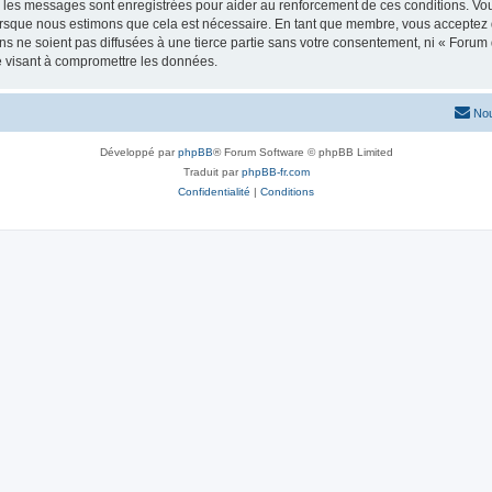
s les messages sont enregistrées pour aider au renforcement de ces conditions. Vo
lorsque nous estimons que cela est nécessaire. En tant que membre, vous acceptez 
 ne soient pas diffusées à une tierce partie sans votre consentement, ni « Forum d
e visant à compromettre les données.
Nou
Développé par
phpBB
® Forum Software © phpBB Limited
Traduit par
phpBB-fr.com
Confidentialité
|
Conditions