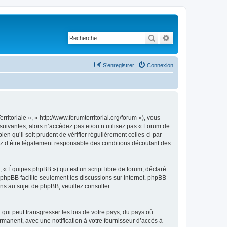
Rechercher
Recherche avancé
S’enregistrer
Connexion
itoriale », « http://www.forumterritorial.org/forum »), vous
suivantes, alors n’accédez pas et/ou n’utilisez pas « Forum de
n qu’il soit prudent de vérifier régulièrement celles-ci par
tez d’être légalement responsable des conditions découlant des
 « Équipes phpBB ») qui est un script libre de forum, déclaré
l phpBB facilite seulement les discussions sur Internet. phpBB
 au sujet de phpBB, veuillez consulter :
qui peut transgresser les lois de votre pays, du pays où
rmanent, avec une notification à votre fournisseur d’accès à