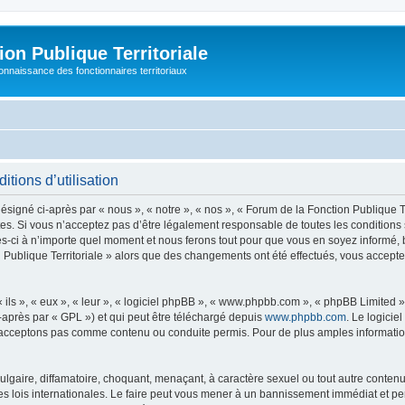
on Publique Territoriale
connaissance des fonctionnaires territoriaux
itions d’utilisation
signé ci-après par « nous », « notre », « nos », « Forum de la Fonction Publique Terr
s. Si vous n’acceptez pas d’être légalement responsable de toutes les conditions 
s-ci à n’importe quel moment et nous ferons tout pour que vous en soyez informé, bie
n Publique Territoriale » alors que des changements ont été effectués, vous accep
ls », « eux », « leur », « logiciel phpBB », « www.phpbb.com », « phpBB Limited »,
-après par « GPL ») et qui peut être téléchargé depuis
www.phpbb.com
. Le logicie
acceptons pas comme contenu ou conduite permis. Pour de plus amples informations
lgaire, diffamatoire, choquant, menaçant, à caractère sexuel ou tout autre contenu 
es lois internationales. Le faire peut vous mener à un bannissement immédiat et pe