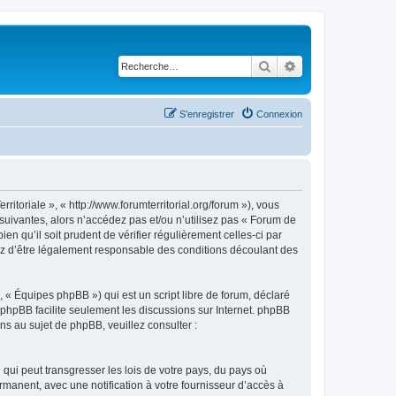
Rechercher
Recherche avancé
S’enregistrer
Connexion
itoriale », « http://www.forumterritorial.org/forum »), vous
suivantes, alors n’accédez pas et/ou n’utilisez pas « Forum de
n qu’il soit prudent de vérifier régulièrement celles-ci par
tez d’être légalement responsable des conditions découlant des
 « Équipes phpBB ») qui est un script libre de forum, déclaré
l phpBB facilite seulement les discussions sur Internet. phpBB
 au sujet de phpBB, veuillez consulter :
qui peut transgresser les lois de votre pays, du pays où
rmanent, avec une notification à votre fournisseur d’accès à