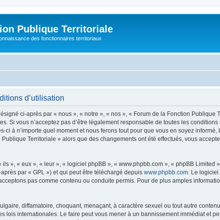
on Publique Territoriale
connaissance des fonctionnaires territoriaux
itions d’utilisation
signé ci-après par « nous », « notre », « nos », « Forum de la Fonction Publique Terr
s. Si vous n’acceptez pas d’être légalement responsable de toutes les conditions 
s-ci à n’importe quel moment et nous ferons tout pour que vous en soyez informé, bie
n Publique Territoriale » alors que des changements ont été effectués, vous accep
ls », « eux », « leur », « logiciel phpBB », « www.phpbb.com », « phpBB Limited »,
-après par « GPL ») et qui peut être téléchargé depuis
www.phpbb.com
. Le logicie
acceptons pas comme contenu ou conduite permis. Pour de plus amples informations
lgaire, diffamatoire, choquant, menaçant, à caractère sexuel ou tout autre contenu 
es lois internationales. Le faire peut vous mener à un bannissement immédiat et pe