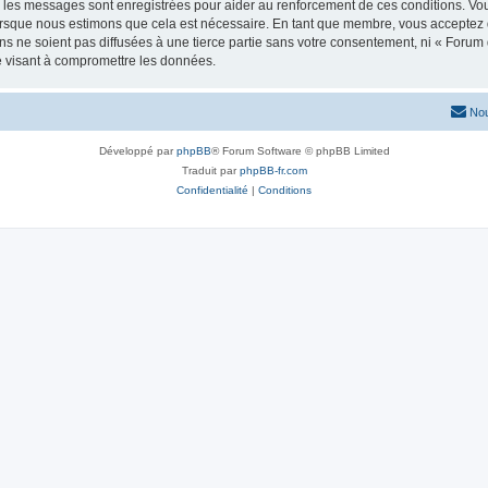
s les messages sont enregistrées pour aider au renforcement de ces conditions. Vo
lorsque nous estimons que cela est nécessaire. En tant que membre, vous acceptez 
 ne soient pas diffusées à une tierce partie sans votre consentement, ni « Forum d
e visant à compromettre les données.
Nou
Développé par
phpBB
® Forum Software © phpBB Limited
Traduit par
phpBB-fr.com
Confidentialité
|
Conditions