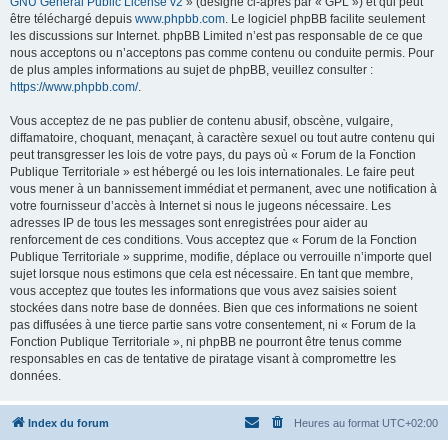
GNU General Public License v2
» (désigné ci-après par « GPL ») et qui peut
être téléchargé depuis
www.phpbb.com
. Le logiciel phpBB facilite seulement
les discussions sur Internet. phpBB Limited n’est pas responsable de ce que
nous acceptons ou n’acceptons pas comme contenu ou conduite permis. Pour
de plus amples informations au sujet de phpBB, veuillez consulter :
https://www.phpbb.com/
.
Vous acceptez de ne pas publier de contenu abusif, obscène, vulgaire,
diffamatoire, choquant, menaçant, à caractère sexuel ou tout autre contenu qui
peut transgresser les lois de votre pays, du pays où « Forum de la Fonction
Publique Territoriale » est hébergé ou les lois internationales. Le faire peut
vous mener à un bannissement immédiat et permanent, avec une notification à
votre fournisseur d’accès à Internet si nous le jugeons nécessaire. Les
adresses IP de tous les messages sont enregistrées pour aider au
renforcement de ces conditions. Vous acceptez que « Forum de la Fonction
Publique Territoriale » supprime, modifie, déplace ou verrouille n’importe quel
sujet lorsque nous estimons que cela est nécessaire. En tant que membre,
vous acceptez que toutes les informations que vous avez saisies soient
stockées dans notre base de données. Bien que ces informations ne soient
pas diffusées à une tierce partie sans votre consentement, ni « Forum de la
Fonction Publique Territoriale », ni phpBB ne pourront être tenus comme
responsables en cas de tentative de piratage visant à compromettre les
données.
Index du forum
Heures au format
UTC+02:00