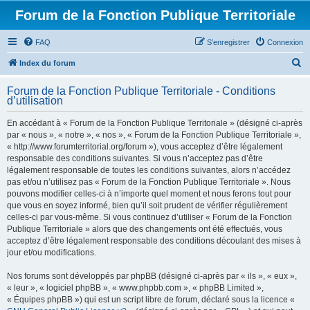
Forum de la Fonction Publique Territoriale
FAQ
S’enregistrer
Connexion
R
Index du forum
e
Forum de la Fonction Publique Territoriale - Conditions
c
d’utilisation
h
En accédant à « Forum de la Fonction Publique Territoriale » (désigné ci-après
e
par « nous », « notre », « nos », « Forum de la Fonction Publique Territoriale »,
r
« http://www.forumterritorial.org/forum »), vous acceptez d’être légalement
responsable des conditions suivantes. Si vous n’acceptez pas d’être
c
légalement responsable de toutes les conditions suivantes, alors n’accédez
h
pas et/ou n’utilisez pas « Forum de la Fonction Publique Territoriale ». Nous
pouvons modifier celles-ci à n’importe quel moment et nous ferons tout pour
e
que vous en soyez informé, bien qu’il soit prudent de vérifier régulièrement
r
celles-ci par vous-même. Si vous continuez d’utiliser « Forum de la Fonction
Publique Territoriale » alors que des changements ont été effectués, vous
acceptez d’être légalement responsable des conditions découlant des mises à
jour et/ou modifications.
Nos forums sont développés par phpBB (désigné ci-après par « ils », « eux »,
« leur », « logiciel phpBB », « www.phpbb.com », « phpBB Limited »,
« Équipes phpBB ») qui est un script libre de forum, déclaré sous la licence «