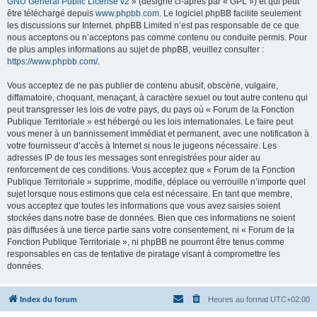
GNU General Public License v2
» (désigné ci-après par « GPL ») et qui peut
être téléchargé depuis
www.phpbb.com
. Le logiciel phpBB facilite seulement
les discussions sur Internet. phpBB Limited n’est pas responsable de ce que
nous acceptons ou n’acceptons pas comme contenu ou conduite permis. Pour
de plus amples informations au sujet de phpBB, veuillez consulter :
https://www.phpbb.com/
.
Vous acceptez de ne pas publier de contenu abusif, obscène, vulgaire,
diffamatoire, choquant, menaçant, à caractère sexuel ou tout autre contenu qui
peut transgresser les lois de votre pays, du pays où « Forum de la Fonction
Publique Territoriale » est hébergé ou les lois internationales. Le faire peut
vous mener à un bannissement immédiat et permanent, avec une notification à
votre fournisseur d’accès à Internet si nous le jugeons nécessaire. Les
adresses IP de tous les messages sont enregistrées pour aider au
renforcement de ces conditions. Vous acceptez que « Forum de la Fonction
Publique Territoriale » supprime, modifie, déplace ou verrouille n’importe quel
sujet lorsque nous estimons que cela est nécessaire. En tant que membre,
vous acceptez que toutes les informations que vous avez saisies soient
stockées dans notre base de données. Bien que ces informations ne soient
pas diffusées à une tierce partie sans votre consentement, ni « Forum de la
Fonction Publique Territoriale », ni phpBB ne pourront être tenus comme
responsables en cas de tentative de piratage visant à compromettre les
données.
Index du forum
Heures au format
UTC+02:00