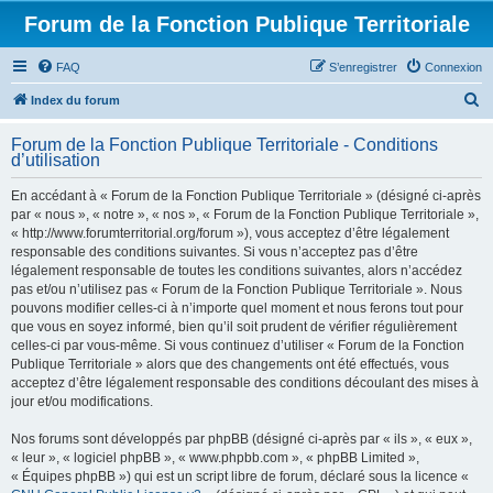
Forum de la Fonction Publique Territoriale
FAQ
S’enregistrer
Connexion
R
Index du forum
e
Forum de la Fonction Publique Territoriale - Conditions
c
d’utilisation
h
En accédant à « Forum de la Fonction Publique Territoriale » (désigné ci-après
e
par « nous », « notre », « nos », « Forum de la Fonction Publique Territoriale »,
r
« http://www.forumterritorial.org/forum »), vous acceptez d’être légalement
responsable des conditions suivantes. Si vous n’acceptez pas d’être
c
légalement responsable de toutes les conditions suivantes, alors n’accédez
h
pas et/ou n’utilisez pas « Forum de la Fonction Publique Territoriale ». Nous
pouvons modifier celles-ci à n’importe quel moment et nous ferons tout pour
e
que vous en soyez informé, bien qu’il soit prudent de vérifier régulièrement
r
celles-ci par vous-même. Si vous continuez d’utiliser « Forum de la Fonction
Publique Territoriale » alors que des changements ont été effectués, vous
acceptez d’être légalement responsable des conditions découlant des mises à
jour et/ou modifications.
Nos forums sont développés par phpBB (désigné ci-après par « ils », « eux »,
« leur », « logiciel phpBB », « www.phpbb.com », « phpBB Limited »,
« Équipes phpBB ») qui est un script libre de forum, déclaré sous la licence «