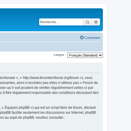
Rechercher
Recherche avancé
Connexion
Langue :
itoriale », « http://www.forumterritorial.org/forum »), vous
suivantes, alors n’accédez pas et/ou n’utilisez pas « Forum de
n qu’il soit prudent de vérifier régulièrement celles-ci par
tez d’être légalement responsable des conditions découlant des
 « Équipes phpBB ») qui est un script libre de forum, déclaré
l phpBB facilite seulement les discussions sur Internet. phpBB
 au sujet de phpBB, veuillez consulter :