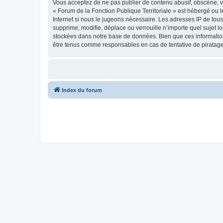
Vous acceptez de ne pas publier de contenu abusif, obscène, vu
« Forum de la Fonction Publique Territoriale » est hébergé ou l
Internet si nous le jugeons nécessaire. Les adresses IP de tou
supprime, modifie, déplace ou verrouille n’importe quel sujet 
stockées dans notre base de données. Bien que ces informations
être tenus comme responsables en cas de tentative de piratag
Index du forum