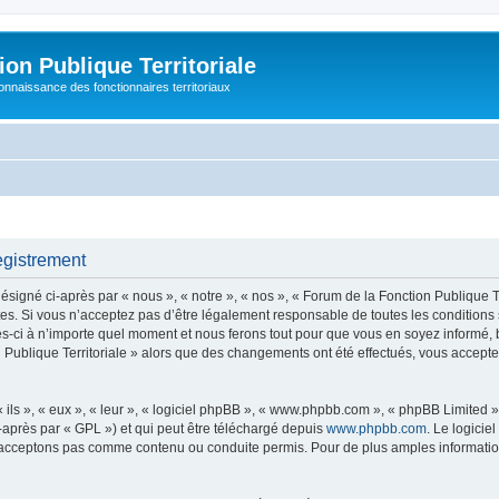
on Publique Territoriale
connaissance des fonctionnaires territoriaux
egistrement
signé ci-après par « nous », « notre », « nos », « Forum de la Fonction Publique Terr
s. Si vous n’acceptez pas d’être légalement responsable de toutes les conditions 
s-ci à n’importe quel moment et nous ferons tout pour que vous en soyez informé, bie
n Publique Territoriale » alors que des changements ont été effectués, vous accep
ls », « eux », « leur », « logiciel phpBB », « www.phpbb.com », « phpBB Limited »,
-après par « GPL ») et qui peut être téléchargé depuis
www.phpbb.com
. Le logicie
acceptons pas comme contenu ou conduite permis. Pour de plus amples informations