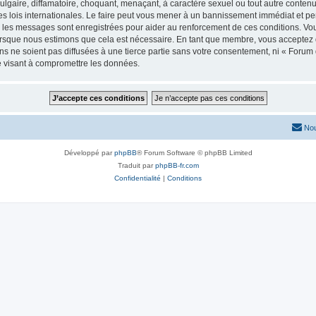
lgaire, diffamatoire, choquant, menaçant, à caractère sexuel ou tout autre contenu 
es lois internationales. Le faire peut vous mener à un bannissement immédiat et pe
s les messages sont enregistrées pour aider au renforcement de ces conditions. Vo
lorsque nous estimons que cela est nécessaire. En tant que membre, vous acceptez 
 ne soient pas diffusées à une tierce partie sans votre consentement, ni « Forum d
e visant à compromettre les données.
Nou
Développé par
phpBB
® Forum Software © phpBB Limited
Traduit par
phpBB-fr.com
Confidentialité
|
Conditions