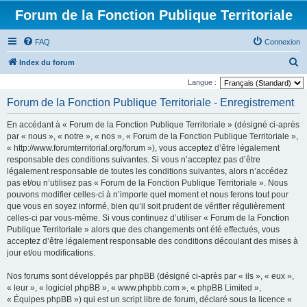
Forum de la Fonction Publique Territoriale
FAQ
Connexion
R
Index du forum
e
Langue :
c
Forum de la Fonction Publique Territoriale - Enregistrement
h
En accédant à « Forum de la Fonction Publique Territoriale » (désigné ci-après
e
par « nous », « notre », « nos », « Forum de la Fonction Publique Territoriale »,
r
« http://www.forumterritorial.org/forum »), vous acceptez d’être légalement
responsable des conditions suivantes. Si vous n’acceptez pas d’être
c
légalement responsable de toutes les conditions suivantes, alors n’accédez
h
pas et/ou n’utilisez pas « Forum de la Fonction Publique Territoriale ». Nous
e
pouvons modifier celles-ci à n’importe quel moment et nous ferons tout pour
que vous en soyez informé, bien qu’il soit prudent de vérifier régulièrement
r
celles-ci par vous-même. Si vous continuez d’utiliser « Forum de la Fonction
Publique Territoriale » alors que des changements ont été effectués, vous
acceptez d’être légalement responsable des conditions découlant des mises à
jour et/ou modifications.
Nos forums sont développés par phpBB (désigné ci-après par « ils », « eux »,
« leur », « logiciel phpBB », « www.phpbb.com », « phpBB Limited »,
« Équipes phpBB ») qui est un script libre de forum, déclaré sous la licence «