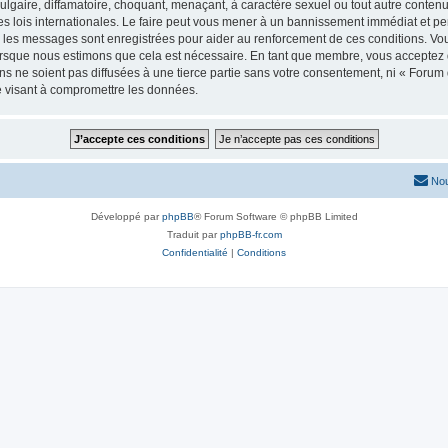
lgaire, diffamatoire, choquant, menaçant, à caractère sexuel ou tout autre contenu 
es lois internationales. Le faire peut vous mener à un bannissement immédiat et pe
s les messages sont enregistrées pour aider au renforcement de ces conditions. Vo
lorsque nous estimons que cela est nécessaire. En tant que membre, vous acceptez 
 ne soient pas diffusées à une tierce partie sans votre consentement, ni « Forum d
e visant à compromettre les données.
Nou
Développé par
phpBB
® Forum Software © phpBB Limited
Traduit par
phpBB-fr.com
Confidentialité
|
Conditions