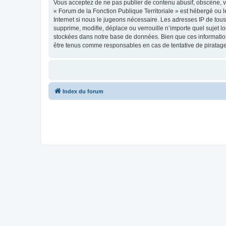
Vous acceptez de ne pas publier de contenu abusif, obscène, vu
« Forum de la Fonction Publique Territoriale » est hébergé ou l
Internet si nous le jugeons nécessaire. Les adresses IP de tou
supprime, modifie, déplace ou verrouille n’importe quel sujet 
stockées dans notre base de données. Bien que ces informations
être tenus comme responsables en cas de tentative de piratag
Index du forum