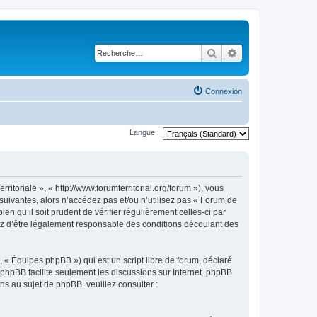
Rechercher
Recherche avancé
Connexion
Langue :
itoriale », « http://www.forumterritorial.org/forum »), vous
suivantes, alors n’accédez pas et/ou n’utilisez pas « Forum de
n qu’il soit prudent de vérifier régulièrement celles-ci par
tez d’être légalement responsable des conditions découlant des
 « Équipes phpBB ») qui est un script libre de forum, déclaré
l phpBB facilite seulement les discussions sur Internet. phpBB
 au sujet de phpBB, veuillez consulter :