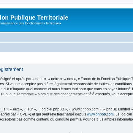
on Publique Territoriale
connaissance des fonctionnaires territoriaux
egistrement
signé ci-après par « nous », « notre », « nos », « Forum de la Fonction Publique Terr
s. Si vous n’acceptez pas d’être légalement responsable de toutes les conditions 
s-ci à n’importe quel moment et nous ferons tout pour que vous en soyez informé, bie
n Publique Territoriale » alors que des changements ont été effectués, vous accep
ls », « eux », « leur », « logiciel phpBB », « www.phpbb.com », « phpBB Limited »,
-après par « GPL ») et qui peut être téléchargé depuis
www.phpbb.com
. Le logicie
acceptons pas comme contenu ou conduite permis. Pour de plus amples informations