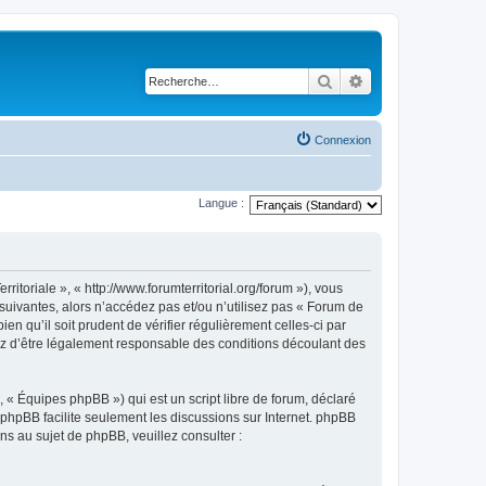
Rechercher
Recherche avancé
Connexion
Langue :
itoriale », « http://www.forumterritorial.org/forum »), vous
suivantes, alors n’accédez pas et/ou n’utilisez pas « Forum de
n qu’il soit prudent de vérifier régulièrement celles-ci par
tez d’être légalement responsable des conditions découlant des
 « Équipes phpBB ») qui est un script libre de forum, déclaré
l phpBB facilite seulement les discussions sur Internet. phpBB
 au sujet de phpBB, veuillez consulter :