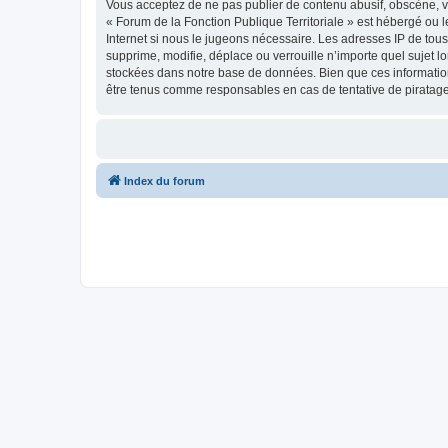
Vous acceptez de ne pas publier de contenu abusif, obscène, vu
« Forum de la Fonction Publique Territoriale » est hébergé ou l
Internet si nous le jugeons nécessaire. Les adresses IP de tou
supprime, modifie, déplace ou verrouille n’importe quel sujet 
stockées dans notre base de données. Bien que ces informations
être tenus comme responsables en cas de tentative de piratag
Index du forum