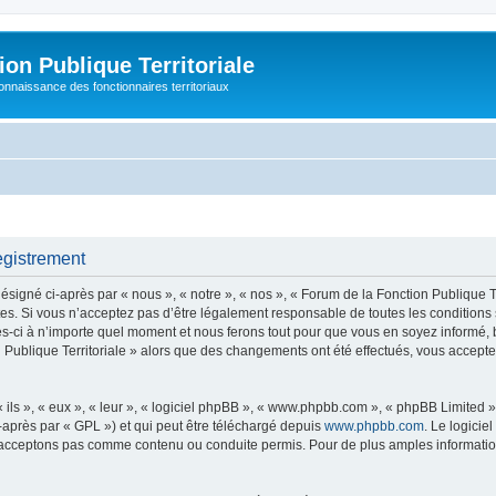
on Publique Territoriale
connaissance des fonctionnaires territoriaux
egistrement
signé ci-après par « nous », « notre », « nos », « Forum de la Fonction Publique Terr
s. Si vous n’acceptez pas d’être légalement responsable de toutes les conditions 
s-ci à n’importe quel moment et nous ferons tout pour que vous en soyez informé, bie
n Publique Territoriale » alors que des changements ont été effectués, vous accep
ls », « eux », « leur », « logiciel phpBB », « www.phpbb.com », « phpBB Limited »,
-après par « GPL ») et qui peut être téléchargé depuis
www.phpbb.com
. Le logicie
acceptons pas comme contenu ou conduite permis. Pour de plus amples informations