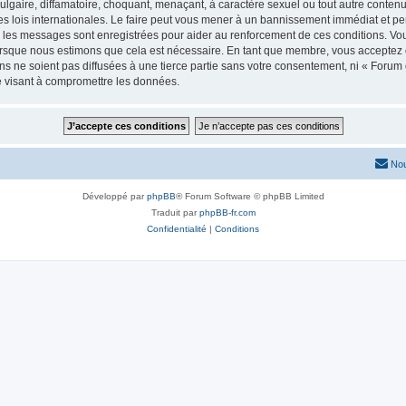
lgaire, diffamatoire, choquant, menaçant, à caractère sexuel ou tout autre contenu 
es lois internationales. Le faire peut vous mener à un bannissement immédiat et pe
s les messages sont enregistrées pour aider au renforcement de ces conditions. Vo
lorsque nous estimons que cela est nécessaire. En tant que membre, vous acceptez 
 ne soient pas diffusées à une tierce partie sans votre consentement, ni « Forum d
e visant à compromettre les données.
Nou
Développé par
phpBB
® Forum Software © phpBB Limited
Traduit par
phpBB-fr.com
Confidentialité
|
Conditions