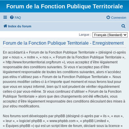
Forum de la Fonction Publique Territoriale
FAQ
Connexion
R
Index du forum
e
Langue :
c
Forum de la Fonction Publique Territoriale - Enregistrement
h
En accédant à « Forum de la Fonction Publique Territoriale » (désigné ci-après
e
par « nous », « notre », « nos », « Forum de la Fonction Publique Territoriale »,
r
« http://www.forumterritorial.org/forum »), vous acceptez d’être légalement
responsable des conditions suivantes. Si vous n’acceptez pas d’être
c
légalement responsable de toutes les conditions suivantes, alors n’accédez
h
pas et/ou n’utilisez pas « Forum de la Fonction Publique Territoriale ». Nous
e
pouvons modifier celles-ci à n’importe quel moment et nous ferons tout pour
que vous en soyez informé, bien qu’il soit prudent de vérifier régulièrement
r
celles-ci par vous-même. Si vous continuez d’utiliser « Forum de la Fonction
Publique Territoriale » alors que des changements ont été effectués, vous
acceptez d’être légalement responsable des conditions découlant des mises à
jour et/ou modifications.
Nos forums sont développés par phpBB (désigné ci-après par « ils », « eux »,
« leur », « logiciel phpBB », « www.phpbb.com », « phpBB Limited »,
« Équipes phpBB ») qui est un script libre de forum, déclaré sous la licence «