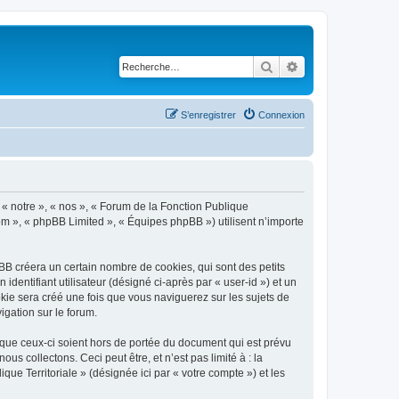
Rechercher
Recherche avancé
S’enregistrer
Connexion
, « notre », « nos », « Forum de la Fonction Publique
.com », « phpBB Limited », « Équipes phpBB ») utilisent n’importe
BB créera un certain nombre de cookies, qui sont des petits
identifiant utilisateur (désigné ci-après par « user-id ») et un
okie sera créé une fois que vous naviguerez sur les sujets de
igation sur le forum.
 que ceux-ci soient hors de portée du document qui est prévu
 collectons. Ceci peut être, et n’est pas limité à : la
que Territoriale » (désignée ici par « votre compte ») et les