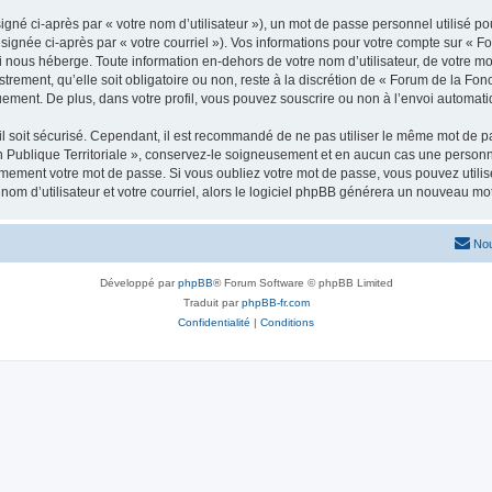
gné ci-après par « votre nom d’utilisateur »), un mot de passe personnel utilisé po
signée ci-après par « votre courriel »). Vos informations pour votre compte sur « F
i nous héberge. Toute information en-dehors de votre nom d’utilisateur, de votre m
strement, qu’elle soit obligatoire ou non, reste à la discrétion de « Forum de la Fon
uement. De plus, dans votre profil, vous pouvez souscrire ou non à l’envoi automatiq
l soit sécurisé. Cependant, il est recommandé de ne pas utiliser le même mot de pas
 Publique Territoriale », conservez-le soigneusement et en aucun cas une personne 
ement votre mot de passe. Si vous oubliez votre mot de passe, vous pouvez utiliser
om d’utilisateur et votre courriel, alors le logiciel phpBB générera un nouveau m
Nou
Développé par
phpBB
® Forum Software © phpBB Limited
Traduit par
phpBB-fr.com
Confidentialité
|
Conditions