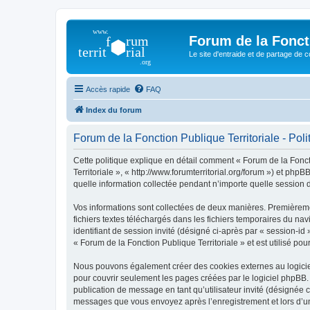
Forum de la Foncti
Le site d'entraide et de partage de 
Accès rapide
FAQ
Index du forum
Forum de la Fonction Publique Territoriale - Polit
Cette politique explique en détail comment « Forum de la Foncti
Territoriale », « http://www.forumterritorial.org/forum ») et ph
quelle information collectée pendant n’importe quelle session d’
Vos informations sont collectées de deux manières. Premièremen
fichiers textes téléchargés dans les fichiers temporaires du nav
identifiant de session invité (désigné ci-après par « session-i
« Forum de la Fonction Publique Territoriale » et est utilisé pou
Nous pouvons également créer des cookies externes au logiciel
pour couvrir seulement les pages créées par le logiciel phpBB. 
publication de message en tant qu’utilisateur invité (désignée c
messages que vous envoyez après l’enregistrement et lors d’u