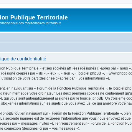
on Publique Territoriale
connaissance des fonctionnaires territoriaux
ique de confidentialité
on Publique Territoriale » et ses sociétés affiliées (désignés ci-après par « nous »
pBB (désigné ci-après par « ils », « eux », « leur », « logiciel phpBB », « www.phpbb
utilisation de votre part (désignée ci-après par « vos informations »).
t, en naviguant sur « Forum de la Fonction Publique Territoriale », le logiciel php
igateur Internet de votre ordinateur. Les deux premiers cookies ne contiennent qu’un 
d »), qui vous sont automatiquement assignés par le logiciel phpBB. Un troisième co
r stocker les informations sur les sujets que vous avez lus, ce qui améliore votre nav
 phpBB tout en naviguant sur « Forum de la Fonction Publique Territoriale », bien
La seconde manière est de récupérer l’information que vous nous envoyez et que nous
i-après par « messages invités »), l’enregistrement sur « Forum de la Fonction Publi
ne connexion (désignés ici par « vos messages »).