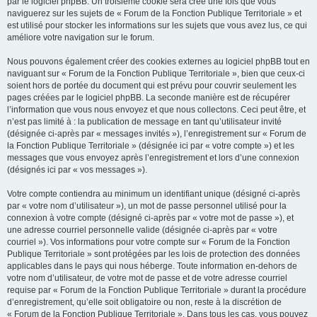
par le logiciel phpBB. Un troisième cookie sera créé une fois que vous
naviguerez sur les sujets de « Forum de la Fonction Publique Territoriale » et
est utilisé pour stocker les informations sur les sujets que vous avez lus, ce qui
améliore votre navigation sur le forum.
Nous pouvons également créer des cookies externes au logiciel phpBB tout en
naviguant sur « Forum de la Fonction Publique Territoriale », bien que ceux-ci
soient hors de portée du document qui est prévu pour couvrir seulement les
pages créées par le logiciel phpBB. La seconde manière est de récupérer
l’information que vous nous envoyez et que nous collectons. Ceci peut être, et
n’est pas limité à : la publication de message en tant qu’utilisateur invité
(désignée ci-après par « messages invités »), l’enregistrement sur « Forum de
la Fonction Publique Territoriale » (désignée ici par « votre compte ») et les
messages que vous envoyez après l’enregistrement et lors d’une connexion
(désignés ici par « vos messages »).
Votre compte contiendra au minimum un identifiant unique (désigné ci-après
par « votre nom d’utilisateur »), un mot de passe personnel utilisé pour la
connexion à votre compte (désigné ci-après par « votre mot de passe »), et
une adresse courriel personnelle valide (désignée ci-après par « votre
courriel »). Vos informations pour votre compte sur « Forum de la Fonction
Publique Territoriale » sont protégées par les lois de protection des données
applicables dans le pays qui nous héberge. Toute information en-dehors de
votre nom d’utilisateur, de votre mot de passe et de votre adresse courriel
requise par « Forum de la Fonction Publique Territoriale » durant la procédure
d’enregistrement, qu’elle soit obligatoire ou non, reste à la discrétion de
« Forum de la Fonction Publique Territoriale ». Dans tous les cas, vous pouvez