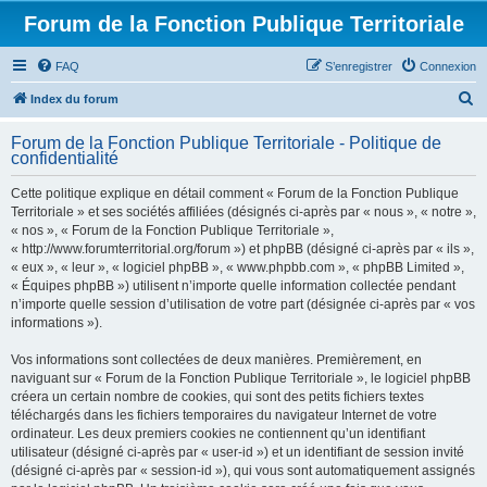
Forum de la Fonction Publique Territoriale
FAQ
S’enregistrer
Connexion
R
Index du forum
e
Forum de la Fonction Publique Territoriale - Politique de
c
confidentialité
h
Cette politique explique en détail comment « Forum de la Fonction Publique
e
Territoriale » et ses sociétés affiliées (désignés ci-après par « nous », « notre »,
r
« nos », « Forum de la Fonction Publique Territoriale »,
« http://www.forumterritorial.org/forum ») et phpBB (désigné ci-après par « ils »,
c
« eux », « leur », « logiciel phpBB », « www.phpbb.com », « phpBB Limited »,
h
« Équipes phpBB ») utilisent n’importe quelle information collectée pendant
n’importe quelle session d’utilisation de votre part (désignée ci-après par « vos
e
informations »).
r
Vos informations sont collectées de deux manières. Premièrement, en
naviguant sur « Forum de la Fonction Publique Territoriale », le logiciel phpBB
créera un certain nombre de cookies, qui sont des petits fichiers textes
téléchargés dans les fichiers temporaires du navigateur Internet de votre
ordinateur. Les deux premiers cookies ne contiennent qu’un identifiant
utilisateur (désigné ci-après par « user-id ») et un identifiant de session invité
(désigné ci-après par « session-id »), qui vous sont automatiquement assignés