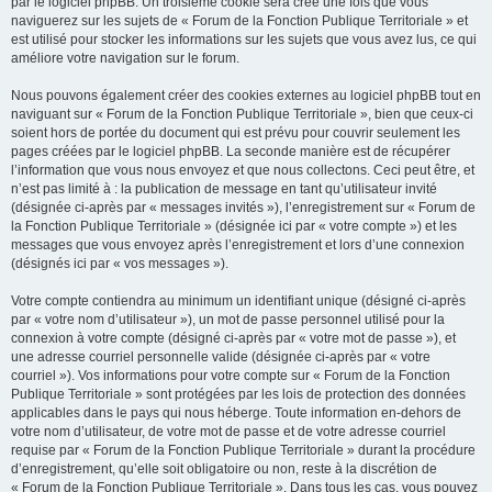
par le logiciel phpBB. Un troisième cookie sera créé une fois que vous
naviguerez sur les sujets de « Forum de la Fonction Publique Territoriale » et
est utilisé pour stocker les informations sur les sujets que vous avez lus, ce qui
améliore votre navigation sur le forum.
Nous pouvons également créer des cookies externes au logiciel phpBB tout en
naviguant sur « Forum de la Fonction Publique Territoriale », bien que ceux-ci
soient hors de portée du document qui est prévu pour couvrir seulement les
pages créées par le logiciel phpBB. La seconde manière est de récupérer
l’information que vous nous envoyez et que nous collectons. Ceci peut être, et
n’est pas limité à : la publication de message en tant qu’utilisateur invité
(désignée ci-après par « messages invités »), l’enregistrement sur « Forum de
la Fonction Publique Territoriale » (désignée ici par « votre compte ») et les
messages que vous envoyez après l’enregistrement et lors d’une connexion
(désignés ici par « vos messages »).
Votre compte contiendra au minimum un identifiant unique (désigné ci-après
par « votre nom d’utilisateur »), un mot de passe personnel utilisé pour la
connexion à votre compte (désigné ci-après par « votre mot de passe »), et
une adresse courriel personnelle valide (désignée ci-après par « votre
courriel »). Vos informations pour votre compte sur « Forum de la Fonction
Publique Territoriale » sont protégées par les lois de protection des données
applicables dans le pays qui nous héberge. Toute information en-dehors de
votre nom d’utilisateur, de votre mot de passe et de votre adresse courriel
requise par « Forum de la Fonction Publique Territoriale » durant la procédure
d’enregistrement, qu’elle soit obligatoire ou non, reste à la discrétion de
« Forum de la Fonction Publique Territoriale ». Dans tous les cas, vous pouvez