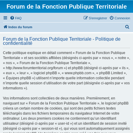
Forum de la Fonction Publique Territoriale
FAQ
S’enregistrer
Connexion
R
Index du forum
e
Forum de la Fonction Publique Territoriale - Politique de
c
confidentialité
h
Cette politique explique en détail comment « Forum de la Fonction Publique
e
Territoriale » et ses sociétés affiliées (désignés ci-après par « nous », « notre »,
r
« nos », « Forum de la Fonction Publique Territoriale »,
« http://www.forumterritorial.org/forum ») et phpBB (désigné ci-après par « ils »,
c
« eux », « leur », « logiciel phpBB », « www.phpbb.com », « phpBB Limited »,
h
« Équipes phpBB ») utilisent n’importe quelle information collectée pendant
n’importe quelle session d’utilisation de votre part (désignée ci-après par « vos
e
informations »).
r
Vos informations sont collectées de deux manières. Premièrement, en
naviguant sur « Forum de la Fonction Publique Territoriale », le logiciel phpBB
créera un certain nombre de cookies, qui sont des petits fichiers textes
téléchargés dans les fichiers temporaires du navigateur Internet de votre
ordinateur. Les deux premiers cookies ne contiennent qu’un identifiant
utilisateur (désigné ci-après par « user-id ») et un identifiant de session invité
(désigné ci-après par « session-id »), qui vous sont automatiquement assignés