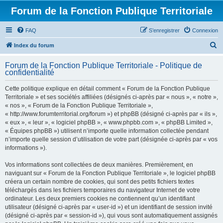
Forum de la Fonction Publique Territoriale
FAQ
S’enregistrer
Connexion
R
Index du forum
e
Forum de la Fonction Publique Territoriale - Politique de
c
confidentialité
h
Cette politique explique en détail comment « Forum de la Fonction Publique
e
Territoriale » et ses sociétés affiliées (désignés ci-après par « nous », « notre »,
r
« nos », « Forum de la Fonction Publique Territoriale »,
« http://www.forumterritorial.org/forum ») et phpBB (désigné ci-après par « ils »,
c
« eux », « leur », « logiciel phpBB », « www.phpbb.com », « phpBB Limited »,
h
« Équipes phpBB ») utilisent n’importe quelle information collectée pendant
n’importe quelle session d’utilisation de votre part (désignée ci-après par « vos
e
informations »).
r
Vos informations sont collectées de deux manières. Premièrement, en
naviguant sur « Forum de la Fonction Publique Territoriale », le logiciel phpBB
créera un certain nombre de cookies, qui sont des petits fichiers textes
téléchargés dans les fichiers temporaires du navigateur Internet de votre
ordinateur. Les deux premiers cookies ne contiennent qu’un identifiant
utilisateur (désigné ci-après par « user-id ») et un identifiant de session invité
(désigné ci-après par « session-id »), qui vous sont automatiquement assignés