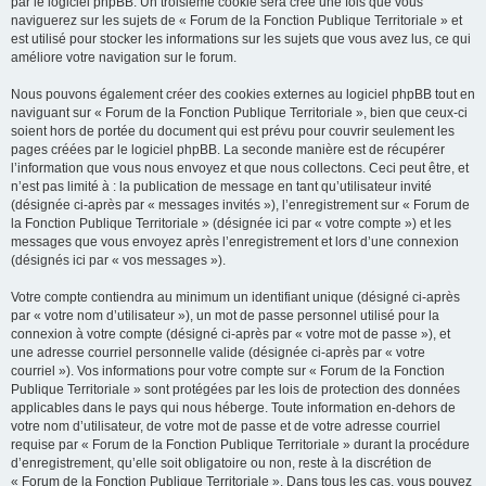
par le logiciel phpBB. Un troisième cookie sera créé une fois que vous
naviguerez sur les sujets de « Forum de la Fonction Publique Territoriale » et
est utilisé pour stocker les informations sur les sujets que vous avez lus, ce qui
améliore votre navigation sur le forum.
Nous pouvons également créer des cookies externes au logiciel phpBB tout en
naviguant sur « Forum de la Fonction Publique Territoriale », bien que ceux-ci
soient hors de portée du document qui est prévu pour couvrir seulement les
pages créées par le logiciel phpBB. La seconde manière est de récupérer
l’information que vous nous envoyez et que nous collectons. Ceci peut être, et
n’est pas limité à : la publication de message en tant qu’utilisateur invité
(désignée ci-après par « messages invités »), l’enregistrement sur « Forum de
la Fonction Publique Territoriale » (désignée ici par « votre compte ») et les
messages que vous envoyez après l’enregistrement et lors d’une connexion
(désignés ici par « vos messages »).
Votre compte contiendra au minimum un identifiant unique (désigné ci-après
par « votre nom d’utilisateur »), un mot de passe personnel utilisé pour la
connexion à votre compte (désigné ci-après par « votre mot de passe »), et
une adresse courriel personnelle valide (désignée ci-après par « votre
courriel »). Vos informations pour votre compte sur « Forum de la Fonction
Publique Territoriale » sont protégées par les lois de protection des données
applicables dans le pays qui nous héberge. Toute information en-dehors de
votre nom d’utilisateur, de votre mot de passe et de votre adresse courriel
requise par « Forum de la Fonction Publique Territoriale » durant la procédure
d’enregistrement, qu’elle soit obligatoire ou non, reste à la discrétion de
« Forum de la Fonction Publique Territoriale ». Dans tous les cas, vous pouvez