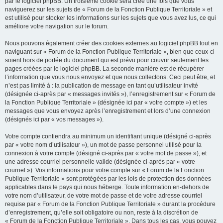
par le logiciel phpBB. Un troisième cookie sera créé une fois que vous
naviguerez sur les sujets de « Forum de la Fonction Publique Territoriale » et
est utilisé pour stocker les informations sur les sujets que vous avez lus, ce qui
améliore votre navigation sur le forum.
Nous pouvons également créer des cookies externes au logiciel phpBB tout en
naviguant sur « Forum de la Fonction Publique Territoriale », bien que ceux-ci
soient hors de portée du document qui est prévu pour couvrir seulement les
pages créées par le logiciel phpBB. La seconde manière est de récupérer
l’information que vous nous envoyez et que nous collectons. Ceci peut être, et
n’est pas limité à : la publication de message en tant qu’utilisateur invité
(désignée ci-après par « messages invités »), l’enregistrement sur « Forum de
la Fonction Publique Territoriale » (désignée ici par « votre compte ») et les
messages que vous envoyez après l’enregistrement et lors d’une connexion
(désignés ici par « vos messages »).
Votre compte contiendra au minimum un identifiant unique (désigné ci-après
par « votre nom d’utilisateur »), un mot de passe personnel utilisé pour la
connexion à votre compte (désigné ci-après par « votre mot de passe »), et
une adresse courriel personnelle valide (désignée ci-après par « votre
courriel »). Vos informations pour votre compte sur « Forum de la Fonction
Publique Territoriale » sont protégées par les lois de protection des données
applicables dans le pays qui nous héberge. Toute information en-dehors de
votre nom d’utilisateur, de votre mot de passe et de votre adresse courriel
requise par « Forum de la Fonction Publique Territoriale » durant la procédure
d’enregistrement, qu’elle soit obligatoire ou non, reste à la discrétion de
« Forum de la Fonction Publique Territoriale ». Dans tous les cas, vous pouvez