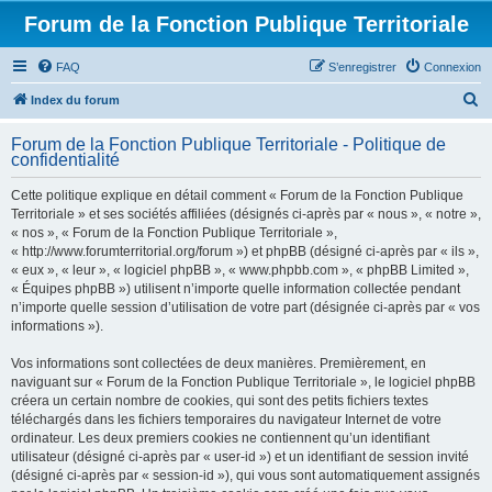
Forum de la Fonction Publique Territoriale
FAQ
S’enregistrer
Connexion
R
Index du forum
e
Forum de la Fonction Publique Territoriale - Politique de
c
confidentialité
h
Cette politique explique en détail comment « Forum de la Fonction Publique
e
Territoriale » et ses sociétés affiliées (désignés ci-après par « nous », « notre »,
r
« nos », « Forum de la Fonction Publique Territoriale »,
« http://www.forumterritorial.org/forum ») et phpBB (désigné ci-après par « ils »,
c
« eux », « leur », « logiciel phpBB », « www.phpbb.com », « phpBB Limited »,
h
« Équipes phpBB ») utilisent n’importe quelle information collectée pendant
n’importe quelle session d’utilisation de votre part (désignée ci-après par « vos
e
informations »).
r
Vos informations sont collectées de deux manières. Premièrement, en
naviguant sur « Forum de la Fonction Publique Territoriale », le logiciel phpBB
créera un certain nombre de cookies, qui sont des petits fichiers textes
téléchargés dans les fichiers temporaires du navigateur Internet de votre
ordinateur. Les deux premiers cookies ne contiennent qu’un identifiant
utilisateur (désigné ci-après par « user-id ») et un identifiant de session invité
(désigné ci-après par « session-id »), qui vous sont automatiquement assignés