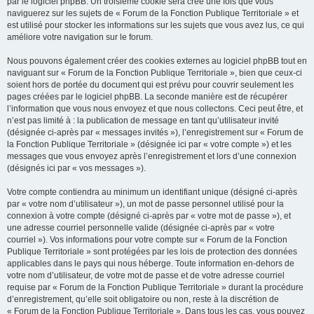
par le logiciel phpBB. Un troisième cookie sera créé une fois que vous
naviguerez sur les sujets de « Forum de la Fonction Publique Territoriale » et
est utilisé pour stocker les informations sur les sujets que vous avez lus, ce qui
améliore votre navigation sur le forum.
Nous pouvons également créer des cookies externes au logiciel phpBB tout en
naviguant sur « Forum de la Fonction Publique Territoriale », bien que ceux-ci
soient hors de portée du document qui est prévu pour couvrir seulement les
pages créées par le logiciel phpBB. La seconde manière est de récupérer
l’information que vous nous envoyez et que nous collectons. Ceci peut être, et
n’est pas limité à : la publication de message en tant qu’utilisateur invité
(désignée ci-après par « messages invités »), l’enregistrement sur « Forum de
la Fonction Publique Territoriale » (désignée ici par « votre compte ») et les
messages que vous envoyez après l’enregistrement et lors d’une connexion
(désignés ici par « vos messages »).
Votre compte contiendra au minimum un identifiant unique (désigné ci-après
par « votre nom d’utilisateur »), un mot de passe personnel utilisé pour la
connexion à votre compte (désigné ci-après par « votre mot de passe »), et
une adresse courriel personnelle valide (désignée ci-après par « votre
courriel »). Vos informations pour votre compte sur « Forum de la Fonction
Publique Territoriale » sont protégées par les lois de protection des données
applicables dans le pays qui nous héberge. Toute information en-dehors de
votre nom d’utilisateur, de votre mot de passe et de votre adresse courriel
requise par « Forum de la Fonction Publique Territoriale » durant la procédure
d’enregistrement, qu’elle soit obligatoire ou non, reste à la discrétion de
« Forum de la Fonction Publique Territoriale ». Dans tous les cas, vous pouvez