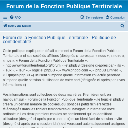
Forum de la Fonction Publique Territoriale
FAQ
S’enregistrer
Connexion
R
Index du forum
e
Forum de la Fonction Publique Territoriale - Politique de
c
confidentialité
h
Cette politique explique en détail comment « Forum de la Fonction Publique
e
Territoriale » et ses sociétés affiliées (désignés ci-après par « nous », « notre »,
r
« nos », « Forum de la Fonction Publique Territoriale »,
« http://www.forumterritorial.org/forum ») et phpBB (désigné ci-après par « ils »,
c
« eux », « leur », « logiciel phpBB », « www.phpbb.com », « phpBB Limited »,
h
« Équipes phpBB ») utilisent n’importe quelle information collectée pendant
n’importe quelle session d’utilisation de votre part (désignée ci-après par « vos
e
informations »).
r
Vos informations sont collectées de deux manières. Premièrement, en
naviguant sur « Forum de la Fonction Publique Territoriale », le logiciel phpBB
créera un certain nombre de cookies, qui sont des petits fichiers textes
téléchargés dans les fichiers temporaires du navigateur Internet de votre
ordinateur. Les deux premiers cookies ne contiennent qu’un identifiant
utilisateur (désigné ci-après par « user-id ») et un identifiant de session invité
(désigné ci-après par « session-id »), qui vous sont automatiquement assignés