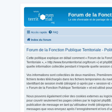
Forum de la Foncti
Le site d'entraide et de partage de 
Accès rapide
FAQ
Index du forum
Forum de la Fonction Publique Territoriale - Polit
Cette politique explique en détail comment « Forum de la Foncti
Territoriale », « http://www.forumterritorial.org/forum ») et ph
quelle information collectée pendant n’importe quelle session d’
Vos informations sont collectées de deux manières. Premièremen
fichiers textes téléchargés dans les fichiers temporaires du nav
identifiant de session invité (désigné ci-après par « session-i
« Forum de la Fonction Publique Territoriale » et est utilisé pou
Nous pouvons également créer des cookies externes au logiciel
pour couvrir seulement les pages créées par le logiciel phpBB. 
publication de message en tant qu’utilisateur invité (désignée c
messages que vous envoyez après l’enregistrement et lors d’u