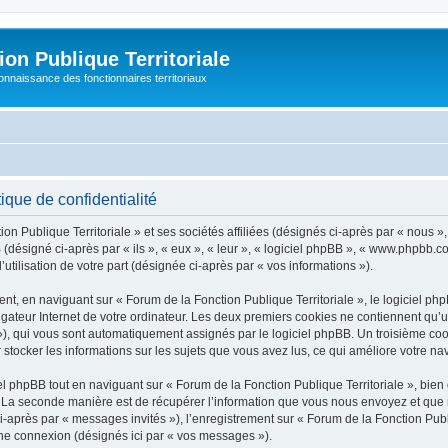
on Publique Territoriale
connaissance des fonctionnaires territoriaux
ique de confidentialité
on Publique Territoriale » et ses sociétés affiliées (désignés ci-après par « nous »
pBB (désigné ci-après par « ils », « eux », « leur », « logiciel phpBB », « www.phpbb
utilisation de votre part (désignée ci-après par « vos informations »).
t, en naviguant sur « Forum de la Fonction Publique Territoriale », le logiciel php
igateur Internet de votre ordinateur. Les deux premiers cookies ne contiennent qu’un 
d »), qui vous sont automatiquement assignés par le logiciel phpBB. Un troisième co
r stocker les informations sur les sujets que vous avez lus, ce qui améliore votre nav
 phpBB tout en naviguant sur « Forum de la Fonction Publique Territoriale », bien
La seconde manière est de récupérer l’information que vous nous envoyez et que nous
i-après par « messages invités »), l’enregistrement sur « Forum de la Fonction Publi
ne connexion (désignés ici par « vos messages »).