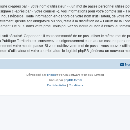
gné ci-après par « votre nom d’utilisateur »), un mot de passe personnel utilisé po
signée ci-après par « votre courriel »). Vos informations pour votre compte sur « F
i nous héberge. Toute information en-dehors de votre nom d’utilisateur, de votre m
strement, qu’elle soit obligatoire ou non, reste à la discrétion de « Forum de la Fon
uement. De plus, dans votre profil, vous pouvez souscrire ou non à l’envoi automatiq
l soit sécurisé. Cependant, il est recommandé de ne pas utiliser le même mot de pas
 Publique Territoriale », conservez-le soigneusement et en aucun cas une personne 
ement votre mot de passe. Si vous oubliez votre mot de passe, vous pouvez utiliser
om d’utilisateur et votre courriel, alors le logiciel phpBB générera un nouveau m
Nou
Développé par
phpBB
® Forum Software © phpBB Limited
Traduit par
phpBB-fr.com
Confidentialité
|
Conditions