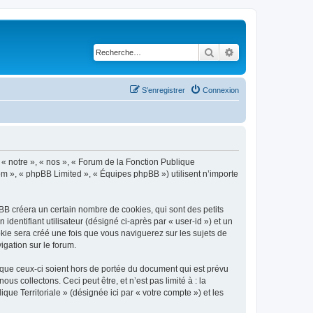
Rechercher
Recherche avancé
S’enregistrer
Connexion
, « notre », « nos », « Forum de la Fonction Publique
.com », « phpBB Limited », « Équipes phpBB ») utilisent n’importe
BB créera un certain nombre de cookies, qui sont des petits
identifiant utilisateur (désigné ci-après par « user-id ») et un
okie sera créé une fois que vous naviguerez sur les sujets de
igation sur le forum.
 que ceux-ci soient hors de portée du document qui est prévu
 collectons. Ceci peut être, et n’est pas limité à : la
que Territoriale » (désignée ici par « votre compte ») et les