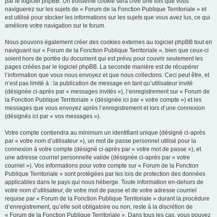
par le logiciel phpBB. Un troisième cookie sera créé une fois que vous
naviguerez sur les sujets de « Forum de la Fonction Publique Territoriale » et
est utilisé pour stocker les informations sur les sujets que vous avez lus, ce qui
améliore votre navigation sur le forum.
Nous pouvons également créer des cookies externes au logiciel phpBB tout en
naviguant sur « Forum de la Fonction Publique Territoriale », bien que ceux-ci
soient hors de portée du document qui est prévu pour couvrir seulement les
pages créées par le logiciel phpBB. La seconde manière est de récupérer
l’information que vous nous envoyez et que nous collectons. Ceci peut être, et
n’est pas limité à : la publication de message en tant qu’utilisateur invité
(désignée ci-après par « messages invités »), l’enregistrement sur « Forum de
la Fonction Publique Territoriale » (désignée ici par « votre compte ») et les
messages que vous envoyez après l’enregistrement et lors d’une connexion
(désignés ici par « vos messages »).
Votre compte contiendra au minimum un identifiant unique (désigné ci-après
par « votre nom d’utilisateur »), un mot de passe personnel utilisé pour la
connexion à votre compte (désigné ci-après par « votre mot de passe »), et
une adresse courriel personnelle valide (désignée ci-après par « votre
courriel »). Vos informations pour votre compte sur « Forum de la Fonction
Publique Territoriale » sont protégées par les lois de protection des données
applicables dans le pays qui nous héberge. Toute information en-dehors de
votre nom d’utilisateur, de votre mot de passe et de votre adresse courriel
requise par « Forum de la Fonction Publique Territoriale » durant la procédure
d’enregistrement, qu’elle soit obligatoire ou non, reste à la discrétion de
« Forum de la Fonction Publique Territoriale ». Dans tous les cas, vous pouvez