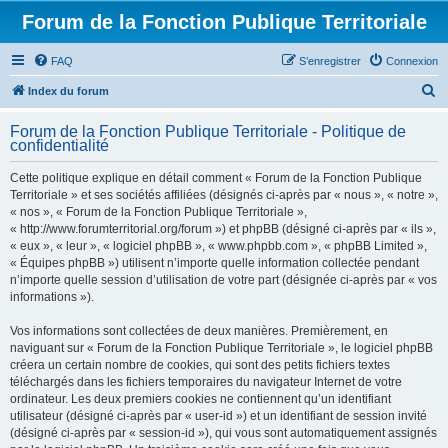
Forum de la Fonction Publique Territoriale
FAQ
S’enregistrer
Connexion
R
Index du forum
e
Forum de la Fonction Publique Territoriale - Politique de
c
confidentialité
h
Cette politique explique en détail comment « Forum de la Fonction Publique
e
Territoriale » et ses sociétés affiliées (désignés ci-après par « nous », « notre »,
r
« nos », « Forum de la Fonction Publique Territoriale »,
« http://www.forumterritorial.org/forum ») et phpBB (désigné ci-après par « ils »,
c
« eux », « leur », « logiciel phpBB », « www.phpbb.com », « phpBB Limited »,
h
« Équipes phpBB ») utilisent n’importe quelle information collectée pendant
n’importe quelle session d’utilisation de votre part (désignée ci-après par « vos
e
informations »).
r
Vos informations sont collectées de deux manières. Premièrement, en
naviguant sur « Forum de la Fonction Publique Territoriale », le logiciel phpBB
créera un certain nombre de cookies, qui sont des petits fichiers textes
téléchargés dans les fichiers temporaires du navigateur Internet de votre
ordinateur. Les deux premiers cookies ne contiennent qu’un identifiant
utilisateur (désigné ci-après par « user-id ») et un identifiant de session invité
(désigné ci-après par « session-id »), qui vous sont automatiquement assignés