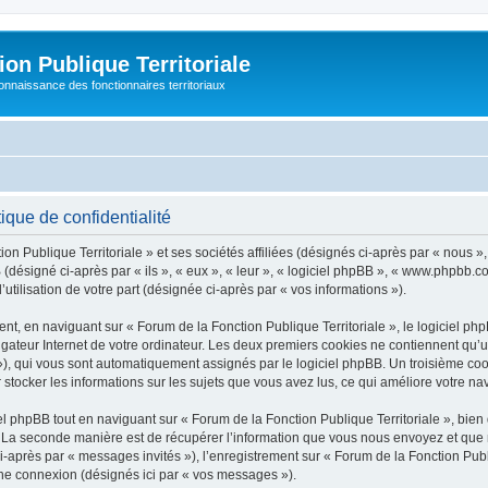
on Publique Territoriale
connaissance des fonctionnaires territoriaux
ique de confidentialité
on Publique Territoriale » et ses sociétés affiliées (désignés ci-après par « nous »
pBB (désigné ci-après par « ils », « eux », « leur », « logiciel phpBB », « www.phpbb
utilisation de votre part (désignée ci-après par « vos informations »).
t, en naviguant sur « Forum de la Fonction Publique Territoriale », le logiciel php
igateur Internet de votre ordinateur. Les deux premiers cookies ne contiennent qu’un 
d »), qui vous sont automatiquement assignés par le logiciel phpBB. Un troisième co
r stocker les informations sur les sujets que vous avez lus, ce qui améliore votre nav
 phpBB tout en naviguant sur « Forum de la Fonction Publique Territoriale », bien
La seconde manière est de récupérer l’information que vous nous envoyez et que nous
i-après par « messages invités »), l’enregistrement sur « Forum de la Fonction Publi
ne connexion (désignés ici par « vos messages »).