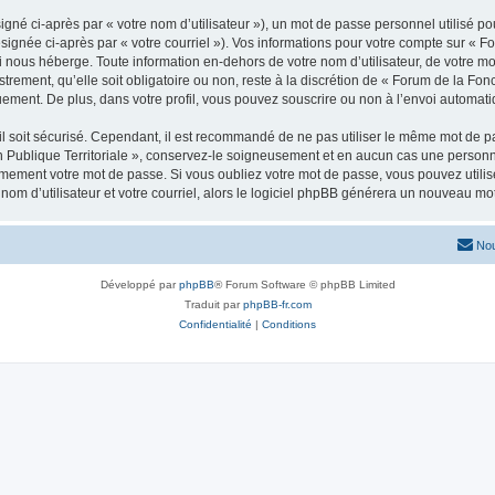
gné ci-après par « votre nom d’utilisateur »), un mot de passe personnel utilisé po
signée ci-après par « votre courriel »). Vos informations pour votre compte sur « F
i nous héberge. Toute information en-dehors de votre nom d’utilisateur, de votre m
strement, qu’elle soit obligatoire ou non, reste à la discrétion de « Forum de la Fon
uement. De plus, dans votre profil, vous pouvez souscrire ou non à l’envoi automatiq
l soit sécurisé. Cependant, il est recommandé de ne pas utiliser le même mot de pas
 Publique Territoriale », conservez-le soigneusement et en aucun cas une personne 
ement votre mot de passe. Si vous oubliez votre mot de passe, vous pouvez utiliser
om d’utilisateur et votre courriel, alors le logiciel phpBB générera un nouveau m
Nou
Développé par
phpBB
® Forum Software © phpBB Limited
Traduit par
phpBB-fr.com
Confidentialité
|
Conditions