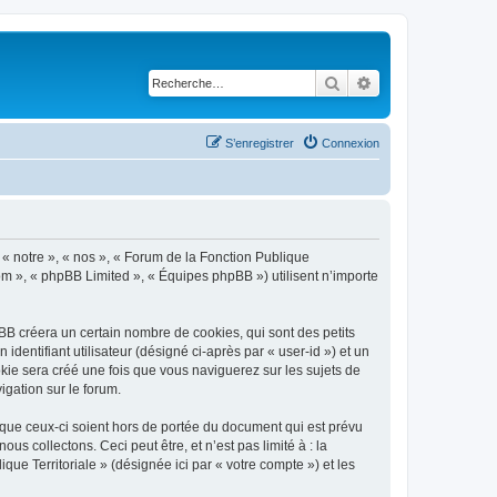
Rechercher
Recherche avancé
S’enregistrer
Connexion
, « notre », « nos », « Forum de la Fonction Publique
.com », « phpBB Limited », « Équipes phpBB ») utilisent n’importe
BB créera un certain nombre de cookies, qui sont des petits
identifiant utilisateur (désigné ci-après par « user-id ») et un
okie sera créé une fois que vous naviguerez sur les sujets de
igation sur le forum.
 que ceux-ci soient hors de portée du document qui est prévu
 collectons. Ceci peut être, et n’est pas limité à : la
que Territoriale » (désignée ici par « votre compte ») et les