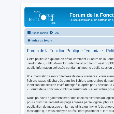
Forum de la Foncti
Le site d'entraide et de partage de 
Accès rapide
FAQ
Index du forum
Forum de la Fonction Publique Territoriale - Polit
Cette politique explique en détail comment « Forum de la Foncti
Territoriale », « http://www.forumterritorial.org/forum ») et ph
quelle information collectée pendant n’importe quelle session d’
Vos informations sont collectées de deux manières. Premièremen
fichiers textes téléchargés dans les fichiers temporaires du nav
identifiant de session invité (désigné ci-après par « session-i
« Forum de la Fonction Publique Territoriale » et est utilisé pou
Nous pouvons également créer des cookies externes au logiciel
pour couvrir seulement les pages créées par le logiciel phpBB. 
publication de message en tant qu’utilisateur invité (désignée c
messages que vous envoyez après l’enregistrement et lors d’u