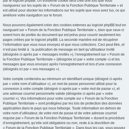
par le logiciel phpBB. Un troisième cookie sera créé une fois que vous
naviguerez sur les sujets de « Forum de la Fonction Publique Territoriale » et
est utilisé pour stocker les informations sur les sujets que vous avez lus, ce qui
améliore votre navigation sur le forum.
Nous pouvons également créer des cookies externes au logiciel phpBB tout en
naviguant sur « Forum de la Fonction Publique Territoriale », bien que ceux-ci
soient hors de portée du document qui est prévu pour couvrir seulement les
pages créées par le logiciel phpBB. La seconde manière est de récupérer
l’information que vous nous envoyez et que nous collectons. Ceci peut être, et
n’est pas limité à : la publication de message en tant qu’utilisateur invité
(désignée ci-après par « messages invités »), l’enregistrement sur « Forum de
la Fonction Publique Territoriale » (désignée ici par « votre compte ») et les
messages que vous envoyez après l’enregistrement et lors d’une connexion
(désignés ici par « vos messages »).
Votre compte contiendra au minimum un identifiant unique (désigné ci-après
par « votre nom d’utilisateur »), un mot de passe personnel utilisé pour la
connexion à votre compte (désigné ci-après par « votre mot de passe »), et
une adresse courriel personnelle valide (désignée ci-après par « votre
courriel »). Vos informations pour votre compte sur « Forum de la Fonction
Publique Territoriale » sont protégées par les lois de protection des données
applicables dans le pays qui nous héberge. Toute information en-dehors de
votre nom d’utilisateur, de votre mot de passe et de votre adresse courriel
requise par « Forum de la Fonction Publique Territoriale » durant la procédure
d’enregistrement, qu’elle soit obligatoire ou non, reste à la discrétion de
« Forum de la Fonction Publique Territoriale ». Dans tous les cas, vous pouvez