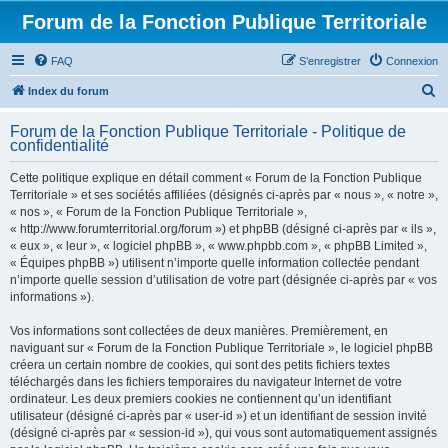
Forum de la Fonction Publique Territoriale
FAQ
S’enregistrer
Connexion
R
Index du forum
e
Forum de la Fonction Publique Territoriale - Politique de
c
confidentialité
h
Cette politique explique en détail comment « Forum de la Fonction Publique
e
Territoriale » et ses sociétés affiliées (désignés ci-après par « nous », « notre »,
r
« nos », « Forum de la Fonction Publique Territoriale »,
« http://www.forumterritorial.org/forum ») et phpBB (désigné ci-après par « ils »,
c
« eux », « leur », « logiciel phpBB », « www.phpbb.com », « phpBB Limited »,
h
« Équipes phpBB ») utilisent n’importe quelle information collectée pendant
n’importe quelle session d’utilisation de votre part (désignée ci-après par « vos
e
informations »).
r
Vos informations sont collectées de deux manières. Premièrement, en
naviguant sur « Forum de la Fonction Publique Territoriale », le logiciel phpBB
créera un certain nombre de cookies, qui sont des petits fichiers textes
téléchargés dans les fichiers temporaires du navigateur Internet de votre
ordinateur. Les deux premiers cookies ne contiennent qu’un identifiant
utilisateur (désigné ci-après par « user-id ») et un identifiant de session invité
(désigné ci-après par « session-id »), qui vous sont automatiquement assignés