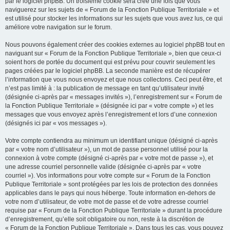
par le logiciel phpBB. Un troisième cookie sera créé une fois que vous
naviguerez sur les sujets de « Forum de la Fonction Publique Territoriale » et
est utilisé pour stocker les informations sur les sujets que vous avez lus, ce qui
améliore votre navigation sur le forum.
Nous pouvons également créer des cookies externes au logiciel phpBB tout en
naviguant sur « Forum de la Fonction Publique Territoriale », bien que ceux-ci
soient hors de portée du document qui est prévu pour couvrir seulement les
pages créées par le logiciel phpBB. La seconde manière est de récupérer
l’information que vous nous envoyez et que nous collectons. Ceci peut être, et
n’est pas limité à : la publication de message en tant qu’utilisateur invité
(désignée ci-après par « messages invités »), l’enregistrement sur « Forum de
la Fonction Publique Territoriale » (désignée ici par « votre compte ») et les
messages que vous envoyez après l’enregistrement et lors d’une connexion
(désignés ici par « vos messages »).
Votre compte contiendra au minimum un identifiant unique (désigné ci-après
par « votre nom d’utilisateur »), un mot de passe personnel utilisé pour la
connexion à votre compte (désigné ci-après par « votre mot de passe »), et
une adresse courriel personnelle valide (désignée ci-après par « votre
courriel »). Vos informations pour votre compte sur « Forum de la Fonction
Publique Territoriale » sont protégées par les lois de protection des données
applicables dans le pays qui nous héberge. Toute information en-dehors de
votre nom d’utilisateur, de votre mot de passe et de votre adresse courriel
requise par « Forum de la Fonction Publique Territoriale » durant la procédure
d’enregistrement, qu’elle soit obligatoire ou non, reste à la discrétion de
« Forum de la Fonction Publique Territoriale ». Dans tous les cas, vous pouvez