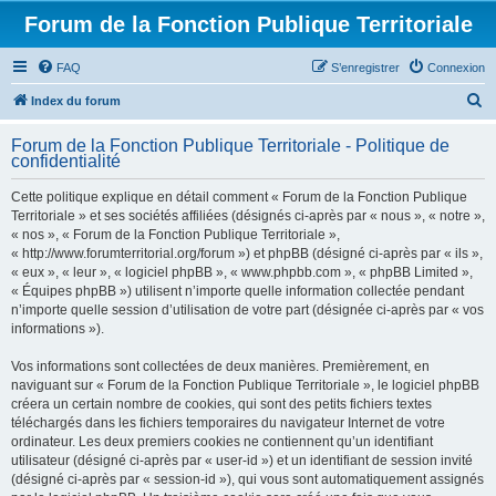
Forum de la Fonction Publique Territoriale
FAQ
S’enregistrer
Connexion
R
Index du forum
e
Forum de la Fonction Publique Territoriale - Politique de
c
confidentialité
h
Cette politique explique en détail comment « Forum de la Fonction Publique
e
Territoriale » et ses sociétés affiliées (désignés ci-après par « nous », « notre »,
r
« nos », « Forum de la Fonction Publique Territoriale »,
« http://www.forumterritorial.org/forum ») et phpBB (désigné ci-après par « ils »,
c
« eux », « leur », « logiciel phpBB », « www.phpbb.com », « phpBB Limited »,
h
« Équipes phpBB ») utilisent n’importe quelle information collectée pendant
n’importe quelle session d’utilisation de votre part (désignée ci-après par « vos
e
informations »).
r
Vos informations sont collectées de deux manières. Premièrement, en
naviguant sur « Forum de la Fonction Publique Territoriale », le logiciel phpBB
créera un certain nombre de cookies, qui sont des petits fichiers textes
téléchargés dans les fichiers temporaires du navigateur Internet de votre
ordinateur. Les deux premiers cookies ne contiennent qu’un identifiant
utilisateur (désigné ci-après par « user-id ») et un identifiant de session invité
(désigné ci-après par « session-id »), qui vous sont automatiquement assignés