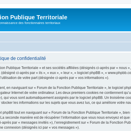
on Publique Territoriale
connaissance des fonctionnaires territoriaux
ique de confidentialité
on Publique Territoriale » et ses sociétés affiliées (désignés ci-après par « nous »
pBB (désigné ci-après par « ils », « eux », « leur », « logiciel phpBB », « www.phpbb
utilisation de votre part (désignée ci-après par « vos informations »).
t, en naviguant sur « Forum de la Fonction Publique Territoriale », le logiciel php
igateur Internet de votre ordinateur. Les deux premiers cookies ne contiennent qu’un 
d »), qui vous sont automatiquement assignés par le logiciel phpBB. Un troisième co
r stocker les informations sur les sujets que vous avez lus, ce qui améliore votre nav
 phpBB tout en naviguant sur « Forum de la Fonction Publique Territoriale », bien
La seconde manière est de récupérer l’information que vous nous envoyez et que nous
i-après par « messages invités »), l’enregistrement sur « Forum de la Fonction Publi
ne connexion (désignés ici par « vos messages »).