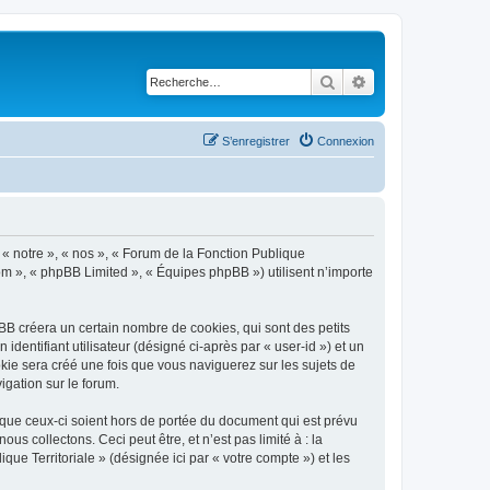
Rechercher
Recherche avancé
S’enregistrer
Connexion
, « notre », « nos », « Forum de la Fonction Publique
.com », « phpBB Limited », « Équipes phpBB ») utilisent n’importe
BB créera un certain nombre de cookies, qui sont des petits
identifiant utilisateur (désigné ci-après par « user-id ») et un
okie sera créé une fois que vous naviguerez sur les sujets de
igation sur le forum.
 que ceux-ci soient hors de portée du document qui est prévu
 collectons. Ceci peut être, et n’est pas limité à : la
que Territoriale » (désignée ici par « votre compte ») et les