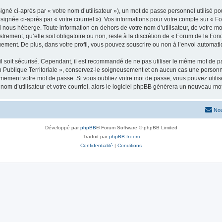
gné ci-après par « votre nom d’utilisateur »), un mot de passe personnel utilisé po
signée ci-après par « votre courriel »). Vos informations pour votre compte sur « F
i nous héberge. Toute information en-dehors de votre nom d’utilisateur, de votre m
strement, qu’elle soit obligatoire ou non, reste à la discrétion de « Forum de la Fon
uement. De plus, dans votre profil, vous pouvez souscrire ou non à l’envoi automatiq
l soit sécurisé. Cependant, il est recommandé de ne pas utiliser le même mot de pas
 Publique Territoriale », conservez-le soigneusement et en aucun cas une personne 
ement votre mot de passe. Si vous oubliez votre mot de passe, vous pouvez utiliser
om d’utilisateur et votre courriel, alors le logiciel phpBB générera un nouveau m
Nou
Développé par
phpBB
® Forum Software © phpBB Limited
Traduit par
phpBB-fr.com
Confidentialité
|
Conditions