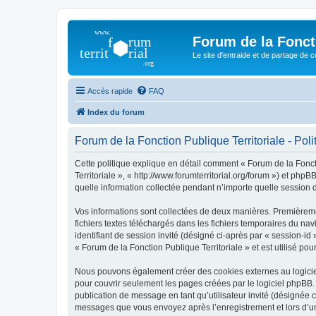
Forum de la Foncti
Le site d'entraide et de partage de 
Accès rapide
FAQ
Index du forum
Forum de la Fonction Publique Territoriale - Polit
Cette politique explique en détail comment « Forum de la Foncti
Territoriale », « http://www.forumterritorial.org/forum ») et ph
quelle information collectée pendant n’importe quelle session d’
Vos informations sont collectées de deux manières. Premièremen
fichiers textes téléchargés dans les fichiers temporaires du nav
identifiant de session invité (désigné ci-après par « session-i
« Forum de la Fonction Publique Territoriale » et est utilisé pou
Nous pouvons également créer des cookies externes au logiciel
pour couvrir seulement les pages créées par le logiciel phpBB. 
publication de message en tant qu’utilisateur invité (désignée c
messages que vous envoyez après l’enregistrement et lors d’u