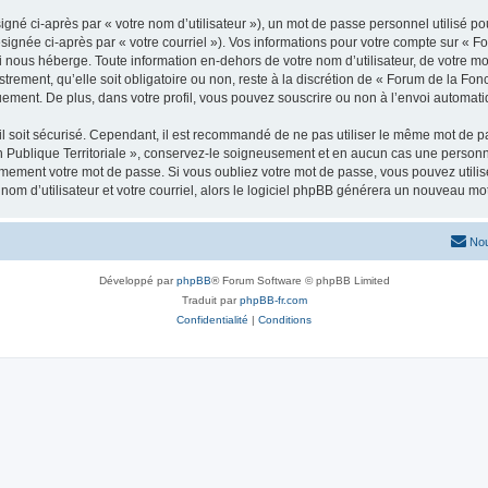
gné ci-après par « votre nom d’utilisateur »), un mot de passe personnel utilisé po
signée ci-après par « votre courriel »). Vos informations pour votre compte sur « F
i nous héberge. Toute information en-dehors de votre nom d’utilisateur, de votre m
strement, qu’elle soit obligatoire ou non, reste à la discrétion de « Forum de la Fon
uement. De plus, dans votre profil, vous pouvez souscrire ou non à l’envoi automatiq
l soit sécurisé. Cependant, il est recommandé de ne pas utiliser le même mot de pas
 Publique Territoriale », conservez-le soigneusement et en aucun cas une personne 
ement votre mot de passe. Si vous oubliez votre mot de passe, vous pouvez utiliser
om d’utilisateur et votre courriel, alors le logiciel phpBB générera un nouveau m
Nou
Développé par
phpBB
® Forum Software © phpBB Limited
Traduit par
phpBB-fr.com
Confidentialité
|
Conditions