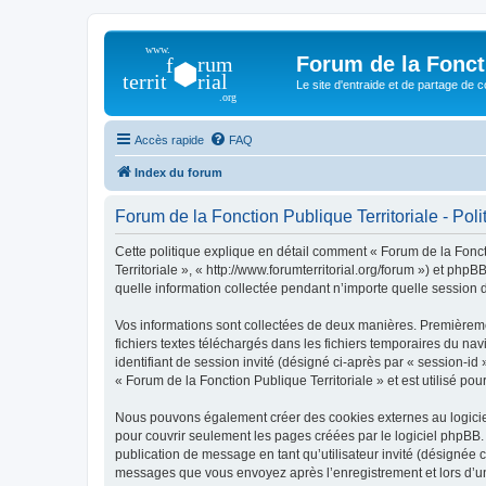
Forum de la Foncti
Le site d'entraide et de partage de 
Accès rapide
FAQ
Index du forum
Forum de la Fonction Publique Territoriale - Polit
Cette politique explique en détail comment « Forum de la Foncti
Territoriale », « http://www.forumterritorial.org/forum ») et ph
quelle information collectée pendant n’importe quelle session d’
Vos informations sont collectées de deux manières. Premièremen
fichiers textes téléchargés dans les fichiers temporaires du nav
identifiant de session invité (désigné ci-après par « session-i
« Forum de la Fonction Publique Territoriale » et est utilisé pou
Nous pouvons également créer des cookies externes au logiciel
pour couvrir seulement les pages créées par le logiciel phpBB. 
publication de message en tant qu’utilisateur invité (désignée c
messages que vous envoyez après l’enregistrement et lors d’u