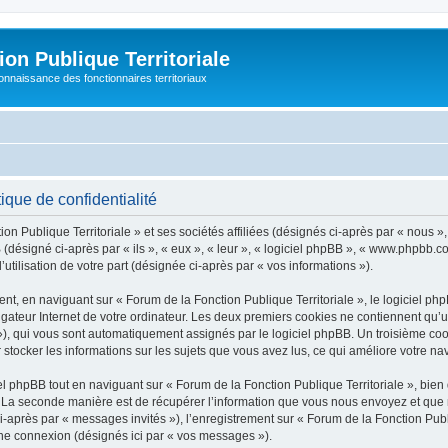
on Publique Territoriale
connaissance des fonctionnaires territoriaux
ique de confidentialité
on Publique Territoriale » et ses sociétés affiliées (désignés ci-après par « nous »
pBB (désigné ci-après par « ils », « eux », « leur », « logiciel phpBB », « www.phpbb
utilisation de votre part (désignée ci-après par « vos informations »).
t, en naviguant sur « Forum de la Fonction Publique Territoriale », le logiciel php
igateur Internet de votre ordinateur. Les deux premiers cookies ne contiennent qu’un 
d »), qui vous sont automatiquement assignés par le logiciel phpBB. Un troisième co
r stocker les informations sur les sujets que vous avez lus, ce qui améliore votre nav
 phpBB tout en naviguant sur « Forum de la Fonction Publique Territoriale », bien
La seconde manière est de récupérer l’information que vous nous envoyez et que nous
i-après par « messages invités »), l’enregistrement sur « Forum de la Fonction Publi
ne connexion (désignés ici par « vos messages »).