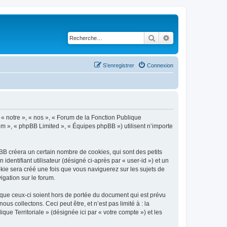
Rechercher
Recherche avancé
S’enregistrer
Connexion
, « notre », « nos », « Forum de la Fonction Publique
.com », « phpBB Limited », « Équipes phpBB ») utilisent n’importe
BB créera un certain nombre de cookies, qui sont des petits
identifiant utilisateur (désigné ci-après par « user-id ») et un
okie sera créé une fois que vous naviguerez sur les sujets de
igation sur le forum.
 que ceux-ci soient hors de portée du document qui est prévu
 collectons. Ceci peut être, et n’est pas limité à : la
que Territoriale » (désignée ici par « votre compte ») et les