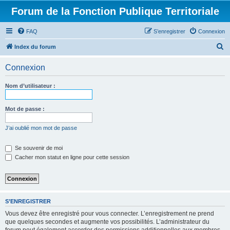
Forum de la Fonction Publique Territoriale
FAQ
S’enregistrer
Connexion
R
Index du forum
e
Connexion
c
h
Nom d’utilisateur :
e
r
Mot de passe :
c
J’ai oublié mon mot de passe
h
e
Se souvenir de moi
Cacher mon statut en ligne pour cette session
r
S’ENREGISTRER
Vous devez être enregistré pour vous connecter. L’enregistrement ne prend
que quelques secondes et augmente vos possibilités. L’administrateur du
forum peut également accorder des permissions additionnelles aux membres