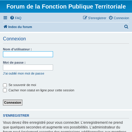
Forum de la Fonction Publique Territoriale
FAQ
S’enregistrer
Connexion
R
Index du forum
e
Connexion
c
h
Nom d’utilisateur :
e
r
Mot de passe :
c
J’ai oublié mon mot de passe
h
e
Se souvenir de moi
Cacher mon statut en ligne pour cette session
r
S’ENREGISTRER
Vous devez être enregistré pour vous connecter. L’enregistrement ne prend
que quelques secondes et augmente vos possibilités. L’administrateur du
forum peut également accorder des permissions additionnelles aux membres