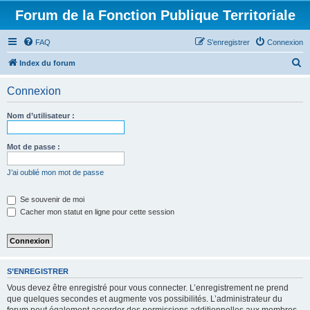
Forum de la Fonction Publique Territoriale
FAQ
S’enregistrer
Connexion
R
Index du forum
e
Connexion
c
h
Nom d’utilisateur :
e
r
Mot de passe :
c
J’ai oublié mon mot de passe
h
e
Se souvenir de moi
Cacher mon statut en ligne pour cette session
r
S’ENREGISTRER
Vous devez être enregistré pour vous connecter. L’enregistrement ne prend
que quelques secondes et augmente vos possibilités. L’administrateur du
forum peut également accorder des permissions additionnelles aux membres