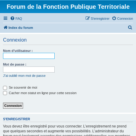
Forum de la Fonction Publique Territoriale
FAQ
S’enregistrer
Connexion
R
Index du forum
e
Connexion
c
h
Nom d’utilisateur :
e
r
Mot de passe :
c
J’ai oublié mon mot de passe
h
e
Se souvenir de moi
Cacher mon statut en ligne pour cette session
r
S’ENREGISTRER
Vous devez être enregistré pour vous connecter. L’enregistrement ne prend
que quelques secondes et augmente vos possibilités. L’administrateur du
forum peut également accorder des permissions additionnelles aux membres