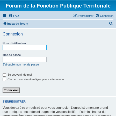
Forum de la Fonction Publique Territoriale
FAQ
S’enregistrer
Connexion
R
Index du forum
e
Connexion
c
h
Nom d’utilisateur :
e
r
Mot de passe :
c
J’ai oublié mon mot de passe
h
e
Se souvenir de moi
Cacher mon statut en ligne pour cette session
r
S’ENREGISTRER
Vous devez être enregistré pour vous connecter. L’enregistrement ne prend
que quelques secondes et augmente vos possibilités. L’administrateur du
forum peut également accorder des permissions additionnelles aux membres