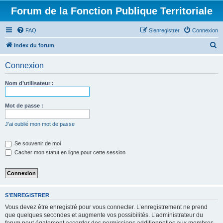
Forum de la Fonction Publique Territoriale
FAQ
S’enregistrer
Connexion
R
Index du forum
e
Connexion
c
h
Nom d’utilisateur :
e
r
Mot de passe :
c
J’ai oublié mon mot de passe
h
e
Se souvenir de moi
Cacher mon statut en ligne pour cette session
r
S’ENREGISTRER
Vous devez être enregistré pour vous connecter. L’enregistrement ne prend
que quelques secondes et augmente vos possibilités. L’administrateur du
forum peut également accorder des permissions additionnelles aux membres