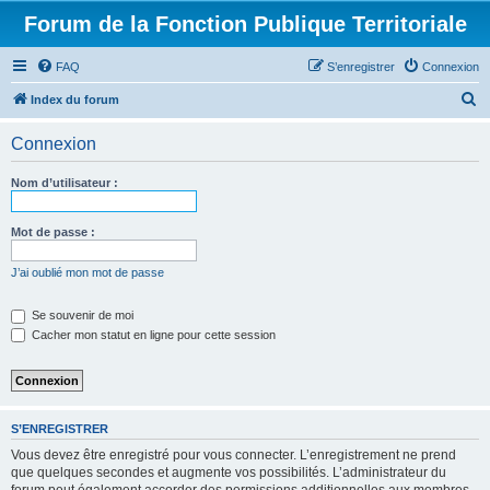
Forum de la Fonction Publique Territoriale
FAQ
S’enregistrer
Connexion
R
Index du forum
e
Connexion
c
h
Nom d’utilisateur :
e
r
Mot de passe :
c
J’ai oublié mon mot de passe
h
e
Se souvenir de moi
Cacher mon statut en ligne pour cette session
r
S’ENREGISTRER
Vous devez être enregistré pour vous connecter. L’enregistrement ne prend
que quelques secondes et augmente vos possibilités. L’administrateur du
forum peut également accorder des permissions additionnelles aux membres